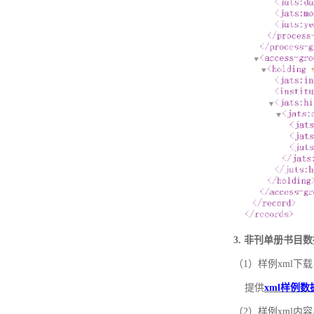
3. 非刊单册书目
（1）样例xml下载
提供
xml样例数
（2）样例xml内