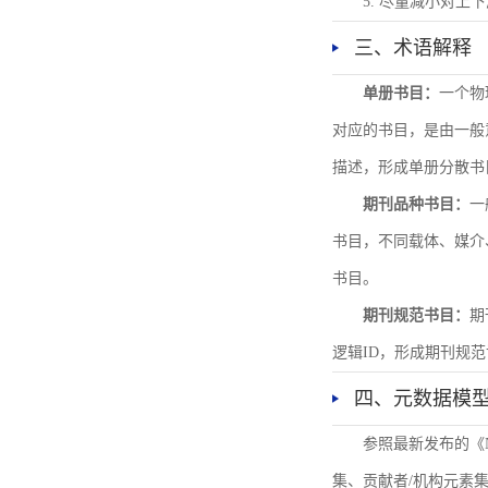
5. 尽量减小对
三、术语解释
单册书目：
一个物
对应的书目，是由一般
描述，形成单册分散书
期刊品种书目：
一
书目，不同载体、媒介
书目。
期刊规范书目：
期
逻辑ID，形成期刊规
四、元数据模
参照最新发布的《
集、贡献者/机构元素