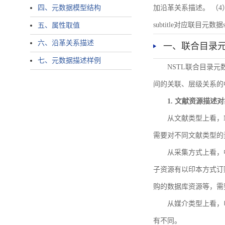
四、元数据模型结构
加沿革关系描述。 （4）说明：N
subtitle对应联目元数据sourc
五、属性取值
六、沿革关系描述
一、联合目录
七、元数据描述样例
NSTL联合目录
间的关联、层级关系的
1. 文献资源描述
从文献类型上看，
需要对不同文献类型的
从采集方式上看，
子资源有以印本方式订
购的数据库资源等，需
从媒介类型上看，电
有不同。