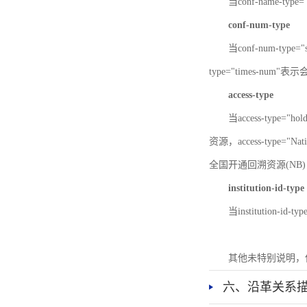
当conf-name-typ
conf-num-type
当conf-num-typ
type="times-num
access-type
当access-type="
资源，access-type="Nat
全国开通回溯资源(NB)，ac
institution-id-type
当institution-id
其他未特别说明，
六、沿革关系