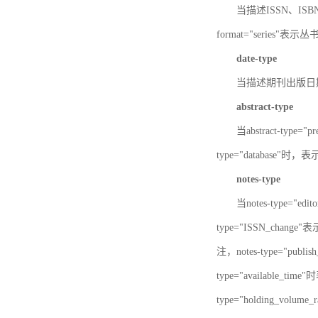
当描述ISSN、ISBN时，
format="series"表示丛
date-type
当描述期刊出版日期时，d
abstract-type
当abstract-type=
type="database"
notes-type
当notes-type="ed
type="ISSN_chang
注，notes-type="pu
type="available_
type="holding_v