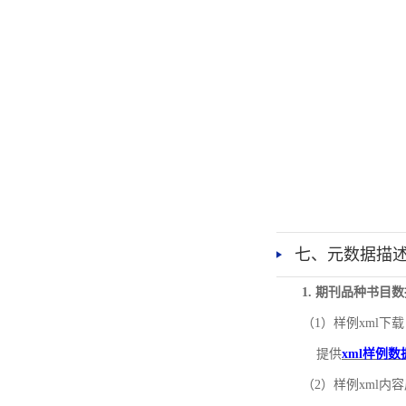
七、元数据描
1. 期刊品种书目
（1）样例xml下载
提供
xml样例数
（2）样例xml内