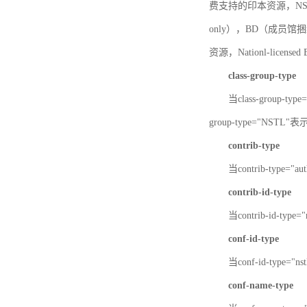
费支持的印本资源，NSTL-
only），BD（成员馆捆绑
资源，Nationl-licen
class-group-type
当class-group-
group-type="NST
contrib-type
当contrib-type="
contrib-id-type
当contrib-id-ty
conf-id-type
当conf-id-type=
conf-name-type