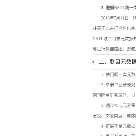
2. 遵循NSTL统
2016年7月11
并基于此进行个性化补
NSTL联合目录元数
等进行详细描述。即使
二、联目元数
1. 使用同一套
2. 单册书目著
期刊除单册著录外，书
3. 通过核心元
层级、文献类型、载体
4. 扩展丰富元