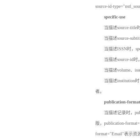
source-id-type="nst
specific-use
当描述source-title
当描述source-subti
当描述ISSN时，speci
当描述source-id
当描述volume、iss
当描述institution
者。
publication-forma
当描述记录时，publi
版，publication-fo
format="Email"表