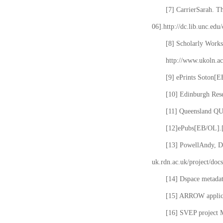
[7] CarrierSarah. T
06].http://dc.lib.unc.edu
[8] Scholarly Works
http://www.ukoln.ac
[9] ePrints Soton[E
[10] Edinburgh Rese
[11] Queensland QUT
[12]ePubs[EB/OL].[2
[13] PowellAndy, Da
uk.rdn.ac.uk/project/docs
[14] Dspace metada
[15] ARROW applicat
[16] SVEP project 