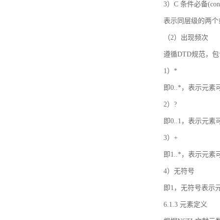
3）C 条件必备(condi
表示同层级的两个
（2）出现频次
遵循DTD规范，
1）*
即0..*，表示元
2）?
即0..1，表示元
3）+
即1..*，表示元
4）无符号
即1，无符号表示
6.1.3 元素定义