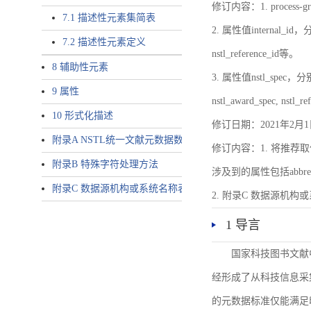
修订内容：1. proces
7.1 描述性元素集简表
2. 属性值internal_id，分别就
7.2 描述性元素定义
nstl_reference_id等。
8 辅助性元素
3. 属性值nstl_spec，分别就不同
9 属性
nstl_award_spec, nstl_
10 形式化描述
修订日期：2021年2月1
附录A NSTL统一文献元数据数据唯一标识符规则
修订内容：1. 将推荐取
附录B 特殊字符处理方法
涉及到的属性包括abbrev-typ
附录C 数据源机构或系统名称表
2. 附录C 数据源机构或系统
1 导言
国家科技图书文献
经形成了从科技信息采
的元数据标准仅能满足