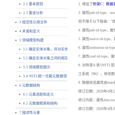
2.2 基本原则
2. 增加了
附录C：数据
3. 属性pub-id-type、so
2.3 需求分析
但不限于以下取值：”
3 规范性引用文件
4. 属性pub-id-type，
4 术语和定义
5. 属性source-id-ty
5 领域模型构建
6. 属性institution
5.1 确定实体对象，并对实体对象命名
7. 属性conf-id-ty
5.2 确定实体对象之间的相互关系，定义实体对象之间的
8. 对附录A 表1N
5.3 领域模型图示
工系统（B6），修改
5.4 NSTL统一文献元数据领域模型的验证
9. 数据状态属性由state
6 元数据结构
修订日期：2020年4月2
6.1 元素选取和定义
修订内容：属性data-
6.2 元数据框架和结构
修订日期：2020年4月2
7 描述性元素