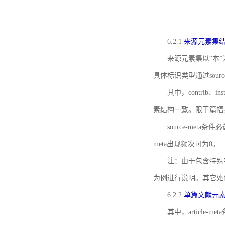
6.2.1
来源元素集
来源元素集以“本”
具体标识类型通过source
其中，contrib、
素结构一致。限于篇幅
source-meta条
meta出现频次可为0。
注：由于包含特殊字符s
为例进行说明。其它处
6.2.2
单篇文献元
其中，article-m