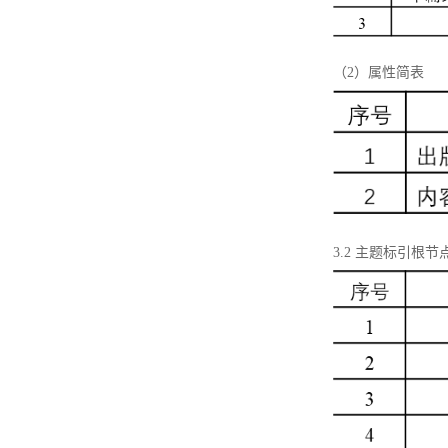
（2）属性简表
3.2 主题标引根节