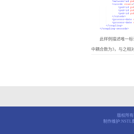
此样例描述唯一标识符为B
中耦合数为3，与之相
版权所有© 
制作维护:NST