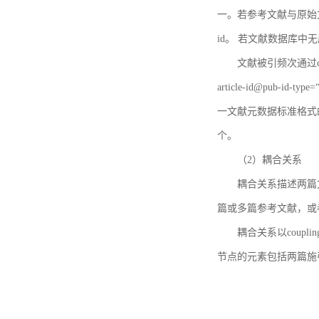
一。若参考文献与原始文献
id。 若文献数据库中
文献被引频次通过c
article-id@pub-id
一文献元数据标准格式
个。
（2）耦合关系
耦合关系描述两篇
篇或多篇参考文献，或
耦合关系以coupl
节点的元素包括两篇施