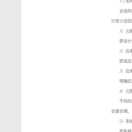
3.2
合适的
计至少应回
1）元
即设计
2）应
即该应
3）应
明确应
4）元
不同的
全面合理。
5）系
即系统