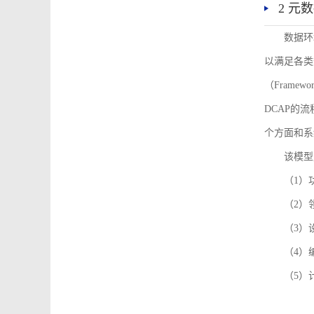
2 元
数据环
以满足各类
（Framew
DCAP的
个方面和系
该模型
（1）
（2）
（3）
（4）
（5）