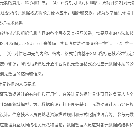
元素的复用、继承和扩展。（4）计算机可识别和理解，支持计算机对元
合上述要求的元数据格式将能方便地应用，理解和交换，成为数字信息环境
 元数据技术体系
放地描述和组织信息内容的各个层次及其相互关系，需要基本的方法和技
SO10646(UCS)/Unicode来编码，实现底层数据编码的一致性。（
。（3）对信息单元的内容、结构、格式等由基于XML的标记技术进行定
统中登记，登记系统通过开放平台提供元数据格式及相应元数据体系的公
别元数据的结构和语义。
 设计元数据的人员要求
证元数据设计的有效性和可用性，在设计元数据时具体项目的负责人应全
并勾画领域模型，为元数据的设计打下良好基础。元数据设计人员要在领
设计。信息技术人员要熟悉资源描述规则和形式化描述语言等。参与元数
应能理解互联网的相关概念和理论，数据管理人员应对各元数据的结构和