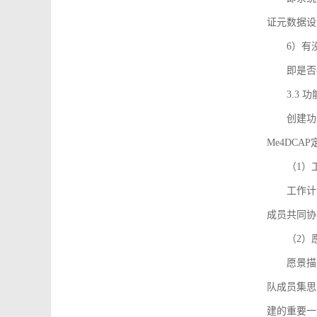
证元数据设
6）有
即是否
3.3
创建功能需
Me4DC
（1）
工作计
成员共同协
（2）
愿景描
队成员集思
建的重要一