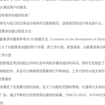
计满足用户的需求。
没有相关的描述标准？
存在与自己的应用设计相关的元数据规范，这些规范的设计特点是什么，
 功能需求创建过程及方法
求时推荐参考DCAP发展方法（A method for the Development of Dublin Core
AP定义了功能需求创建的四个步骤，即工作计划、愿景描述、功能需求表
工作计划
划即规定项目的起止时间以及中间各步骤完成的时间点。同时它还规定了
商制定的，并且可以根据项目需要进行不断修改。工作计划可以是文本形
愿景描述
述展现了应用要达到的目标，定义了功能的范围和界限，它通常以文本的
广益，通过不断的讨论修改得出最终的结果。TBM DCAP[4]、WSDM方法
步。