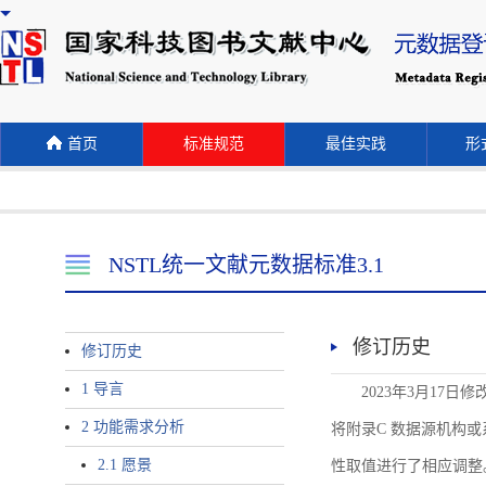
首页
标准规范
最佳实践
形式
NSTL统一文献元数据标准3.1
修订历史
修订历史
1 导言
2023年3月17日
2 功能需求分析
将附录C 数据源机构或系统名称
2.1 愿景
性取值进行了相应调整