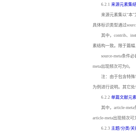
6.2.1
来源元素集
来源元素集以“本”
具体标识类型通过source
其中，contrib、
素结构一致。限于篇幅
source-meta条
meta出现频次可为0。
注：由于包含特殊字符s
为例进行说明。其它处
6.2.2
单篇文献元
其中，article-m
article-meta出现频次
6.2.3
主题/分类/