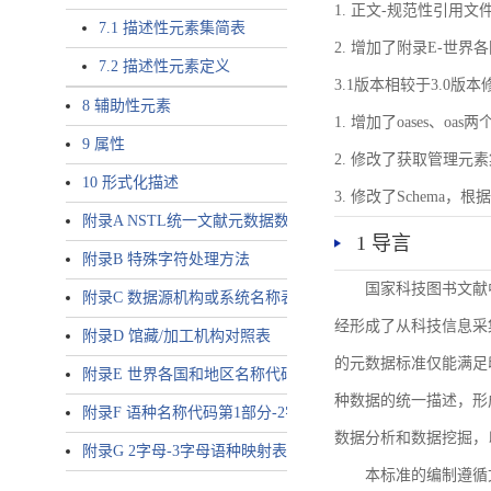
1. 正文-规范性引用文
7.1 描述性元素集简表
2. 增加了附录E-世
7.2 描述性元素定义
3.1版本相较于3.0版
8 辅助性元素
1. 增加了oases、oa
9 属性
2. 修改了获取管理元
10 形式化描述
3. 修改了Schem
附录A NSTL统一文献元数据数据唯一标识符规则
1 导言
附录B 特殊字符处理方法
国家科技图书文献
附录C 数据源机构或系统名称表
经形成了从科技信息采
附录D 馆藏/加工机构对照表
的元数据标准仅能满足
附录E 世界各国和地区名称代码-2字母代码（GB/T 2659-2000等
种数据的统一描述，形
附录F 语种名称代码第1部分-2字母代码（GB/T 4880.1-2005等同
数据分析和数据挖掘，
附录G 2字母-3字母语种映射表
本标准的编制遵循