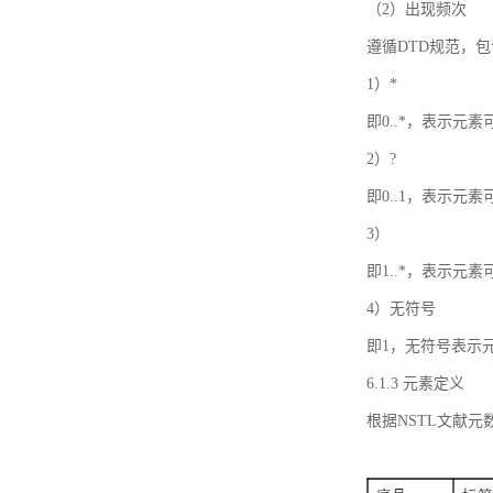
（2）出现频次
遵循DTD规范，
1）*
即0..*，表示元
2）?
即0..1，表示元
3）
即1..*，表示元
4）无符号
即1，无符号表示
6.1.3 元素定义
根据NSTL文献