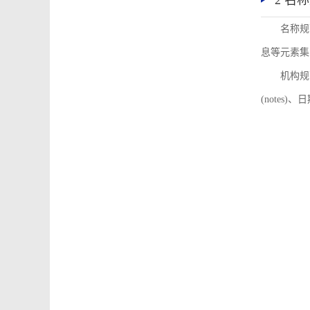
2 名
名称规
息等元素集
机构规
(notes)、