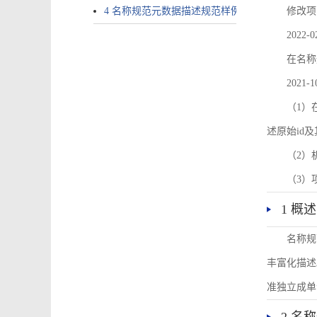
4 名称规范元数据描述规范样例
修改项
2022-0
在名称
2021-1
（1）在
述原始id
（2）
（3）
1 概述
名称规
丰富化描述
准独立成单