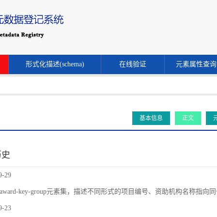
形式化描述(schema)
在线验证
元素属性查询
基本信息
正文
历史
9-29
award-key-group元素集，描述不同形式的项目编号、资助机构名称指
9-23