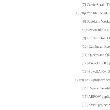
[7] CarrierSarah. T
06].http://dc.lib.unc.edu
[8] Scholarly Works
http://www.ukoln.ac
[9] ePrints Soton[E
[10] Edinburgh Rese
[11] Queensland QUT
[12]ePubs[EB/OL].[2
[13] PowellAndy, Da
uk.rdn.ac.uk/project/docs
[14] Dspace metada
[15] ARROW applicat
[16] SVEP project 