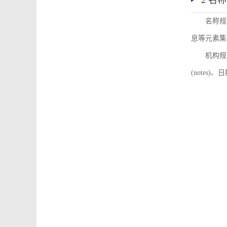
2 名
名称规
息等元素集
机构规
(notes)、