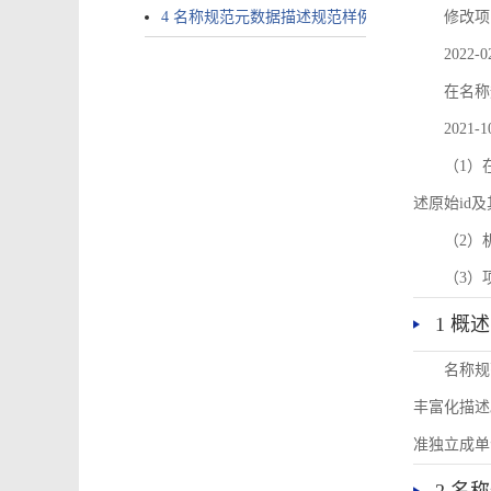
4 名称规范元数据描述规范样例
修改项
2022-0
在名称
2021-1
（1）在
述原始id
（2）
（3）
1 概述
名称规
丰富化描述
准独立成单