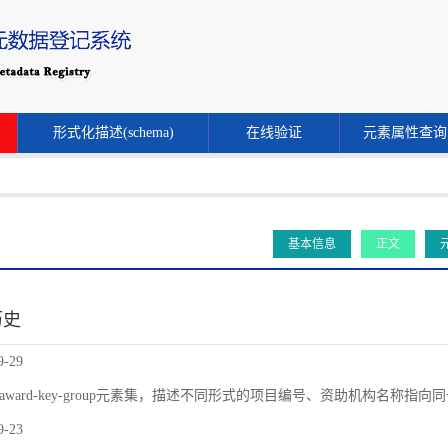
形式化描述(schema)
在线验证
元素属性查询
基本信息
正文
历史
9-29
award-key-group元素集，描述不同形式的项目编号、资助机构名称指
9-23