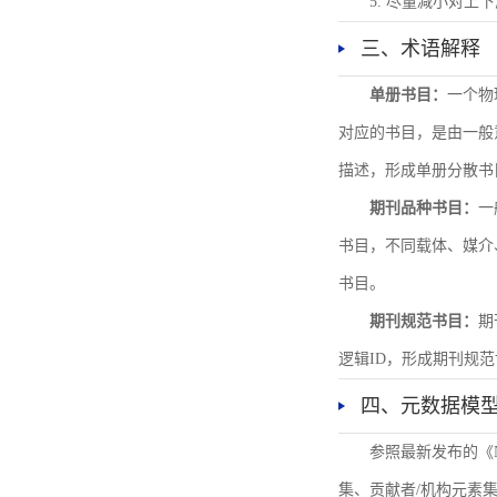
5. 尽量减小对
三、术语解释
单册书目：
一个物
对应的书目，是由一般
描述，形成单册分散书
期刊品种书目：
一
书目，不同载体、媒介
书目。
期刊规范书目：
期
逻辑ID，形成期刊规
四、元数据模
参照最新发布的《
集、贡献者/机构元素