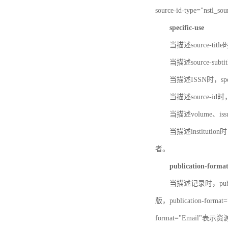
source-id-type="nst
specific-use
当描述source-title
当描述source-subti
当描述ISSN时，speci
当描述source-id
当描述volume、iss
当描述institution
者。
publication-forma
当描述记录时，publi
版，publication-fo
format="Email"表