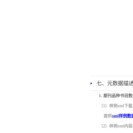
七、元数据描
1. 期刊品种书目
（1）样例xml下载
提供
xml样例数
（2）样例xml内