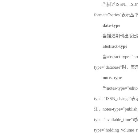
当描述ISSN、ISBN时，
format="series"表示丛
date-type
当描述期刊出版日期时，d
abstract-type
当abstract-type=
type="database"
notes-type
当notes-type="ed
type="ISSN_chang
注，notes-type="pu
type="available_
type="holding_v