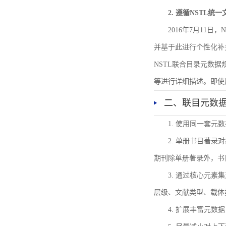
2. 遵循NSTL统
2016年7月11
并基于此进行个性化补
NSTL联合目录元数
等进行详细描述。即使
二、联目元数
1. 使用同一套
2. 单册书目著
期刊除单册著录外，书
3. 通过核心元
层级、文献类型、载体
4. 扩展丰富元