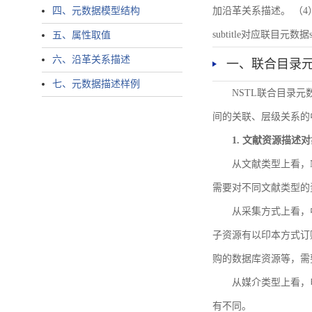
四、元数据模型结构
加沿革关系描述。 （4）说明：N
subtitle对应联目元数据sourc
五、属性取值
六、沿革关系描述
一、联合目录
七、元数据描述样例
NSTL联合目录
间的关联、层级关系的
1. 文献资源描述
从文献类型上看，
需要对不同文献类型的
从采集方式上看，
子资源有以印本方式订
购的数据库资源等，需
从媒介类型上看，电
有不同。