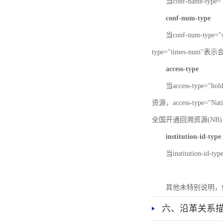
当conf-name-typ
conf-num-type
当conf-num-typ
type="times-num
access-type
当access-type="
资源，access-type="Nat
全国开通回溯资源(NB)，ac
institution-id-type
当institution-id
其他未特别说明，
六、沿革关系