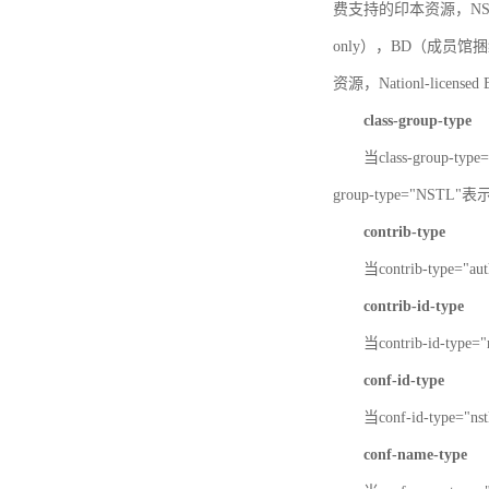
费支持的印本资源，NSTL-
only），BD（成员馆捆绑
资源，Nationl-licen
class-group-type
当class-group-
group-type="NST
contrib-type
当contrib-type="
contrib-id-type
当contrib-id-ty
conf-id-type
当conf-id-type=
conf-name-type