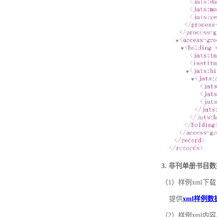
3. 非刊单册书目
（1）样例xml下载
提供
xml样例数
（2）样例xml内