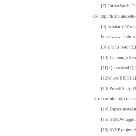
[7] CarrierSarah. T
06].http://dc.lib.unc.edu
[8] Scholarly Works
http://www.ukoln.ac
[9] ePrints Soton[E
[10] Edinburgh Rese
[11] Queensland QUT
[12]ePubs[EB/OL].[2
[13] PowellAndy, Da
uk.rdn.ac.uk/project/docs
[14] Dspace metada
[15] ARROW applicat
[16] SVEP project 