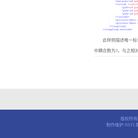
此样例描述唯一标识符为B
中耦合数为3，与之相
版权所有© 
制作维护:NST