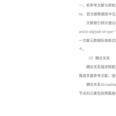
一。若参考文献与原始文献
id。 若文献数据库中
文献被引频次通过c
article-id@pub-id
一文献元数据标准格式
个。
（2）耦合关系
耦合关系描述两篇
篇或多篇参考文献，或
耦合关系以coupl
节点的元素包括两篇施