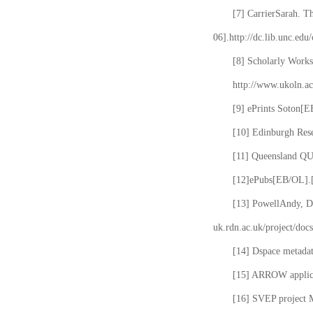
[7] CarrierSarah. T
06].http://dc.lib.unc.edu
[8] Scholarly Works
http://www.ukoln.ac
[9] ePrints Soton[E
[10] Edinburgh Rese
[11] Queensland QUT
[12]ePubs[EB/OL].[2
[13] PowellAndy, Da
uk.rdn.ac.uk/project/docs
[14] Dspace metada
[15] ARROW applicat
[16] SVEP project 