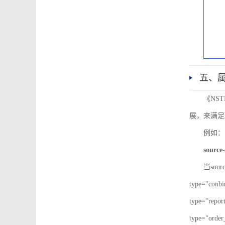
五、
《NS
展，来满足
例如：
source-
当sour
type="co
type="re
type="ord