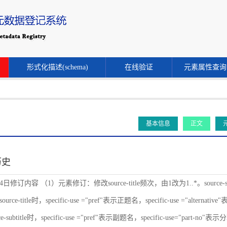
形式化描述(schema)
在线验证
元素属性查询
基本信息
正文
历史
24日修订内容 （1）元素修订：修改source-title频次，由1改为1..*。source-s
ce-title时，specific-use ="pref"表示正题名，specific-use ="alternat
-subtitle时，specific-use ="pref"表示副题名，specific-use="part-no