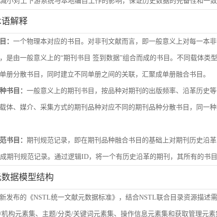
尽量减小对上下游系统与本地编目工作的影响，保证历史数据的完备性和一
术语解释
目：
一个物理本对应的书目。对非刊文献而言，即一般意义上对每一本非
，是由一般意义上的“期刊书目 签到数据”组合而成的书目。不同载体类
单册分散书目，同时建立不同单册之间的关联，汇聚成单册融合书目。
种书目：
一般意义上的期刊书目，按品种对期刊的出版频率、沿革历史等
载体、媒介、采集方式的期刊品种对应不同的期刊品种分散书目，同一种
范书目：
期刊规范记录，即在期刊品种融合书目的基础上对期刊历史沿革
形成期刊规范记录。通过逻辑ID，将一个有历史沿革的期刊，其所有的书
元数据模型结构
新发布的《NSTL统一文献元数据标准》，结合NSTL联合目录资源描述
/机构元素集、主题/分类/关键词元素集、操作信息元素集和获取管理元