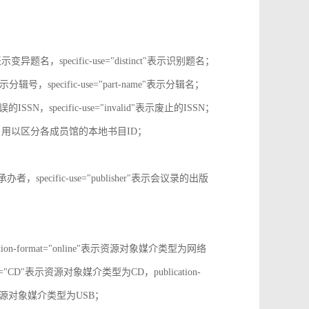
tive"表示变异题名，specific-use="distinct"表示识别题名；
-no"表示分辑号，specific-use="part-name"表示分辑名；
误的ISSN，specific-use="invalid"表示废止的ISSN；
ion-id，用以区分各成员馆的本地书目ID；
r"表示承办者，specific-use="publisher"表示会议录的出版
tion-format="online"表示资源对象媒介类型为网络
mat="CD"表示资源对象媒介类型为CD，publication-
表示表示资源对象媒介类型为USB；