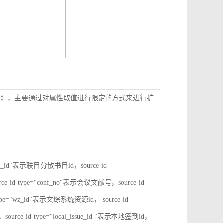
数据》，主要通过对属性取值进行限定的方式来进行扩
rate_id"表示联目分散书目id，source-id-
ce-id-type="conf_no"表示会议文献号，source-id-
type="wz_id"表示文综系统资源id， source-id-
ource-id-type="local_issue_id "表示本地签到id，