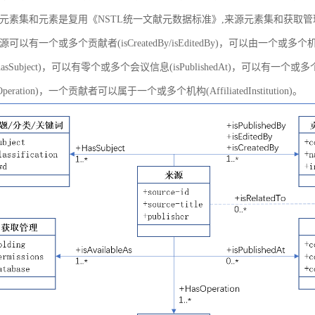
元素集和元素是复用《NSTL统一文献元数据标准》,来源元素集和获取
以有一个或多个贡献者(isCreatedBy/isEditedBy)，可以由一个或多个机
asSubject)，可以有零个或多个会议信息(isPublishedAt)，可以有一个或
peration)，一个贡献者可以属于一个或多个机构(AffiliatedInstitution)。