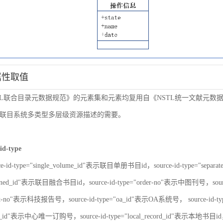
属性取值
TL联合目录元数据规范》的元素集和元素均复用自《NSTL统一文献元
联目系统多类型多层级资源描述的需要。
id-type
ce-id-type="single_volume_id"表示联目单册书目id，source-id-type="sepa
nbined_id"表示联目融合书目id，source-id-type="order-no"表示中图刊号，sour
port-no"表示科技报告号，source-id-type="oa_id"表示OA系统号， source-id-
er_id"表示中心唯一订购号，source-id-type="local_record_id"表示本地书目id，s