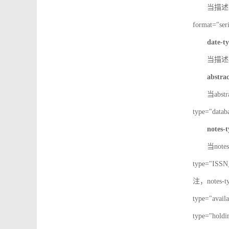
当描述IS
format="
date-t
当描述期
abstra
当abst
type="d
notes-
当note
type="IS
注，notes-
type="av
type="h