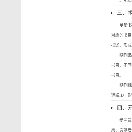
5. 
三、
单册书
对应的书目
描述，形成
期刊品
书目，不同
书目。
期刊规
逻辑ID，
四、
参照最
集、贡献者