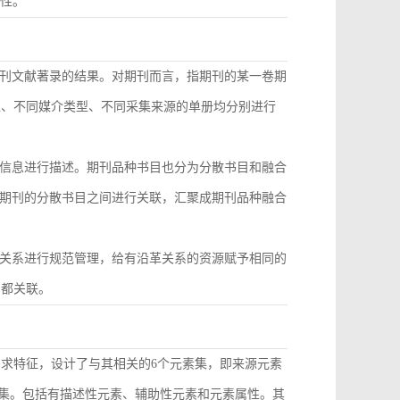
致性。
刊文献著录的结果。对期刊而言，指期刊的某一卷期
型、不同媒介类型、不同采集来源的单册均分别进行
信息进行描述。期刊品种书目也分为分散书目和融合
期刊的分散书目之间进行关联，汇聚成期刊品种融合
关系进行规范管理，给有沿革关系的资源赋予相同的
目都关联。
需求特征，设计了与其相关的6个元素集，即来源元素
素集。包括有描述性元素、辅助性元素和元素属性。其