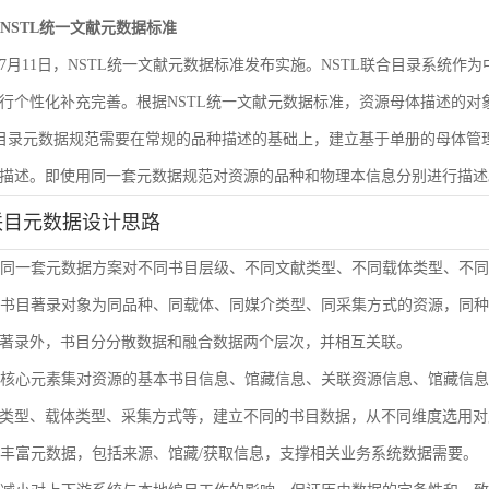
遵循NSTL统一文献元数据标准
6年7月11日，NSTL统一文献元数据标准发布实施。NSTL联合目录系统
行个性化补充完善。根据NSTL统一文献元数据标准，资源母体描述的
合目录元数据规范需要在常规的品种描述的基础上，建立基于单册的母体
描述。即使用同一套元数据规范对资源的品种和物理本信息分别进行描述
联目元数据设计思路
使用同一套元数据方案对不同书目层级、不同文献类型、不同载体类型、不
单册书目著录对象为同品种、同载体、同媒介类型、同采集方式的资源，同
著录外，书目分分散数据和融合数据两个层次，并相互关联。
通过核心元素集对资源的基本书目信息、馆藏信息、关联资源信息、馆藏信
类型、载体类型、采集方式等，建立不同的书目数据，从不同维度选用对
扩展丰富元数据，包括来源、馆藏/获取信息，支撑相关业务系统数据需要。