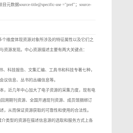
e-title@specific-use ="pref"；source-
从多个维度体现资源对象所涉及的特征属性以及它们之
与资源发现。中心资源描述主要有两大关键点：
技丛书、科技报告、文集汇编、工具书和科技专著七种，
会议信息、丛书的丛编信息等。
本，近几年中心加大了电子资源的采集力度，现有电
开通回溯期刊资源、全国开通现刊资源、成员馆捆绑订
述，从而保证资源获取的可靠性和使用的合法性。
，不同媒介类型的资源在描述信息源的选取和服务方式上各