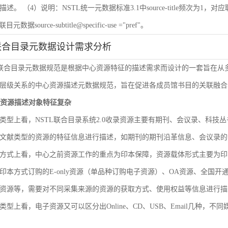
 （4）说明：NSTL统一元数据标准3.1中source-title频次为1，对应联目元数据sourc
联目元数据source-subtitle@specific-use ="pref"。
联合目录元数据设计需求分析
L联合目录元数据规范是根据中心资源特征的描述需求而设计的一套旨在
层级关系的中心资源描述元数据规范，旨在促进各成员馆书目的关联融合
文献资源描述对象特征复杂
类型上看，NSTL联合目录系统2.0收录资源主要有期刊、会议录、科
文献类型的资源的特征信息进行描述，如期刊的期刊沿革信息、会议录的
方式上看，中心之前资源工作的重点为印本保障，资源载体形式主要为印
印本方式订购的E-only资源（单品种订购电子资源）、OA资源、全国
资源等，需要对不同采集来源的资源的获取方式、使用权益等信息进行描
类型上看，电子资源又可以区分出Online、CD、USB、Email几种