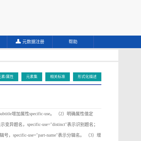
元数据注册
帮助
元素/属性
元素集
相关标准
形式化描述
ubtitle增加属性specific-use。 （2）明确属性值定
ive"表示变异题名，specific-use="distinct"表示识别题名；
"表示分辑号，specific-use="part-name"表示分辑名。 （3）增