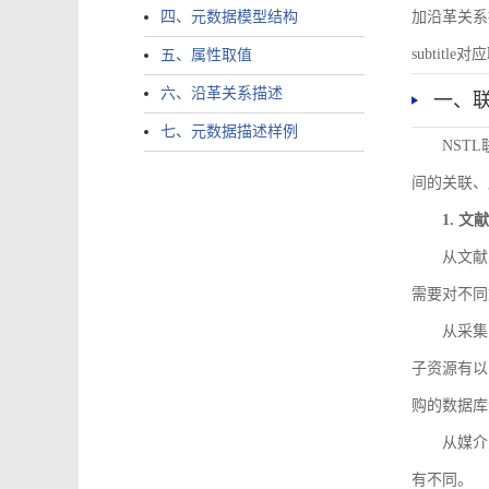
四、元数据模型结构
加沿革关系描述。
subtitle对应
五、属性取值
六、沿革关系描述
一、
七、元数据描述样例
NST
间的关联、
1. 
从文献
需要对不同
从采集
子资源有以
购的数据库
从媒介
有不同。