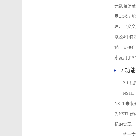
元数据记录
足需求功能
理、全文文
以及4个特
述，支持在
素复用了ANS
2 功
2.1 愿
NST
NSTL未
为NSTL
标的实现。
统一文