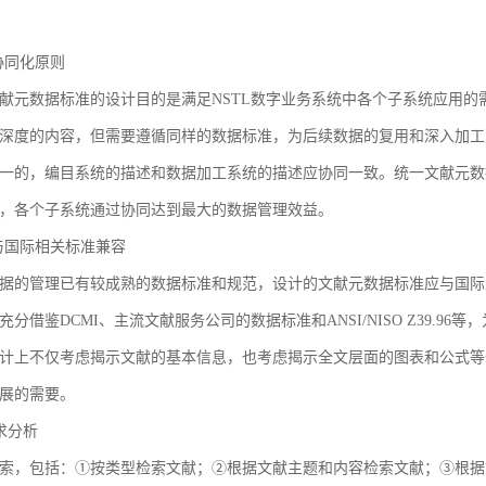
3 协同化原则
献元数据标准的设计目的是满足NSTL数字业务系统中各个子系统应用
深度的内容，但需要遵循同样的数据标准，为后续数据的复用和深入加工
一的，编目系统的描述和数据加工系统的描述应协同一致。统一文献元数
，各个子系统通过协同达到最大的数据管理效益。
4 与国际相关标准兼容
据的管理已有较成熟的数据标准和规范，设计的文献元数据标准应与国际
充分借鉴DCMI、主流文献服务公司的数据标准和ANSI/NISO Z39.
计上不仅考虑揭示文献的基本信息，也考虑揭示全文层面的图表和公式等
展的需要。
需求分析
索，包括：①按类型检索文献；②根据文献主题和内容检索文献；③根据