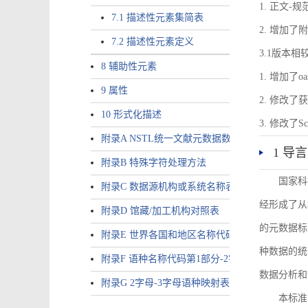
1. 正文-
7.1 描述性元素集简表
2. 增加
7.2 描述性元素定义
3.1版本相
8 辅助性元素
1. 增加了o
9 属性
2. 修改
10 形式化描述
3. 修改
附录A NSTL统一文献元数据数据唯一标识符规则
1 导言
附录B 特殊字符处理方法
国家科
附录C 数据源机构或系统名称表
经形成了从
附录D 馆藏/加工机构对照表
的元数据标
附录E 世界各国和地区名称代码-2字母代码（GB/T 265
种数据的统
附录F 语种名称代码第1部分-2字母代码（GB/T 4880.
数据分析和
附录G 2字母-3字母语种映射表
本标准