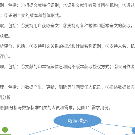
别，包括：①根据文献特征识别；②识别文献作者及其所在机构；③通过全球
献；⑤识别全文的版本和载体形式。
取，包括：①支持用户获取全文；②支持对各种载体和版本全文的获取，
获取。
析评价，包括：①支持引文关系的描述和计量名称识别；②支持人名、机
评价。
理，包括：①文献的印本馆藏信息和网络版本获取授权方式；②来自作者
理，包括：①数据产生、更新、删除等时间责任人记录；②描述数据状态
用例分析
例图分析与数据标准相关的人员和需求，见图1：需求用例。