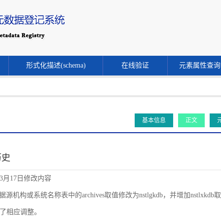
形式化描述(schema)
在线验证
元素属性查询
基本信息
正文
历史
年3月17日修改内容
源机构或系统名称表中的archives取值修改为nstlgkdb，并增加nstlxkdb取值。同时
了相应调整。