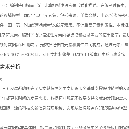
（4）编制使用指南（5）计算机描述语言做形式化描述。在编制过程中，
的领域模型。确定了13个元素集，包括来源、单篇文献、主题/分类/关键
件、图、表、附加资料和参考文献元素集。不计重复元素和属性，本标准共
殊字符元素。编制了指导描述性元素内容选取和著录需要的使用指南，最后
线的数据验证和解析。元数据记录由元素和属性共同构成，通过元素和属
I/NISO Z39.96-2015，期刊文档标签集（JATS 1.1版本）中的元素定义
能需求分析
景
L十三五发展战略明确了从文献保障为主向知识服务基础支撑保障转型的
来五年或更长时间的发展需求，数据标准规范不仅要支持文献的发现的需
建成国际一流的科技文献信息发现系统，实现从信息服务向知识服务的转型
献元数据标准具体的目标是满足NSTL数字业务系统中各个系统应用的需