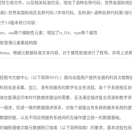
规范性引用文件，以及相关标准栏目，增加了语种名称代码、世界各国和地区名称代码（
了附录E-世界各国和地区名称代码-2字母代码，及附录F-语种名称代码第1部
较于3.0版本修订内容：
ases、oas两个辅助性元素；增加了is_OA、type两个属性
了获取管理元素集结构图
了Schema，根据元数据标准文本内容，对于属性取值进行了枚举。并将上述两
技图书文献中心（以下简称NSTL）面向全国用户提供全面的科技文献数
科技信息采集、加工、发布到服务的数字化业务流程，各个子系统相互协
准仅能满足印本时代数据库建设的需要，无法满足描述复合资源和数字资
9-2000等同ISO 3166-1）
一描述，形成一致的数据描述体系，对各个层面业务系统和服务系统的建
1-2005等同ISO 639-1）
数据挖掘，以及不同应用服务系统间的互操作建立统一的数据基础。
的编制遵循文献元数据制订指南（以下简称指南）的要求，基本流程包括