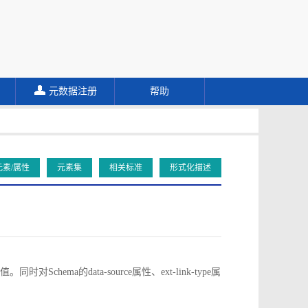
元数据注册
帮助
元素/属性
元素集
相关标准
形式化描述
对Schema的data-source属性、ext-link-type属