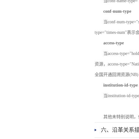
当conf-name-typ
conf-num-type
当conf-num-typ
type="times-num
access-type
当access-type="
资源，access-type="Nat
全国开通回溯资源(NB)，ac
institution-id-type
当institution-id
其他未特别说明，
六、沿革关系