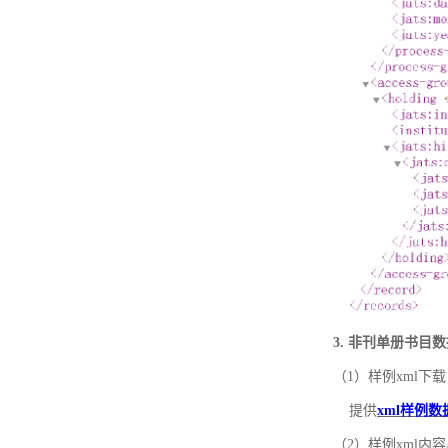
3. 非刊单册书目
（1）样例xml下载
提供
xml样例数
（2）样例xml内