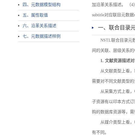
四、元数据模型结构
加沿革关系描述。 （4）说明：N
subtitle对应联目元数据sourc
五、属性取值
六、沿革关系描述
一、联合目录
七、元数据描述样例
NSTL联合目录
间的关联、层级关系的
1. 文献资源描述
从文献类型上看，
需要对不同文献类型的
从采集方式上看，
子资源有以印本方式订
购的数据库资源等，需
从媒介类型上看，电
有不同。