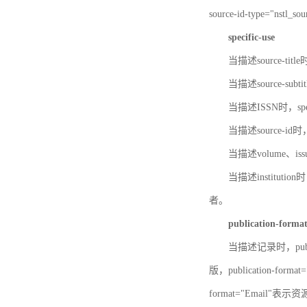
source-id-type="nst
specific-use
当描述source-title
当描述source-subti
当描述ISSN时，speci
当描述source-id
当描述volume、iss
当描述institution
者。
publication-forma
当描述记录时，publi
版，publication-fo
format="Email"表