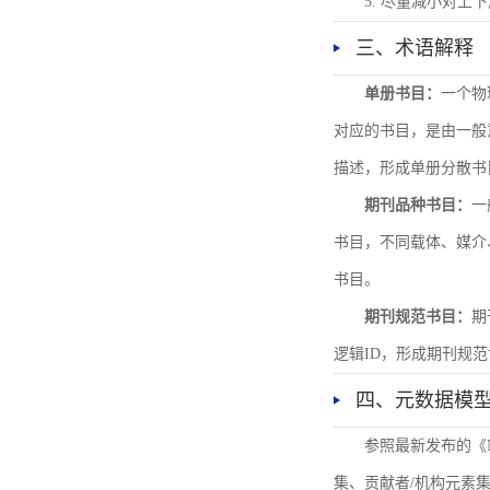
5. 尽量减小对
三、术语解释
单册书目：
一个物
对应的书目，是由一般
描述，形成单册分散书
期刊品种书目：
一
书目，不同载体、媒介
书目。
期刊规范书目：
期
逻辑ID，形成期刊规
四、元数据模
参照最新发布的《
集、贡献者/机构元素