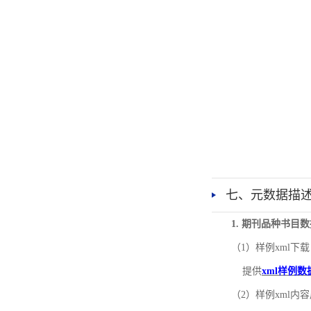
七、元数据描
1. 期刊品种书目
（1）样例xml下载
提供
xml样例数
（2）样例xml内