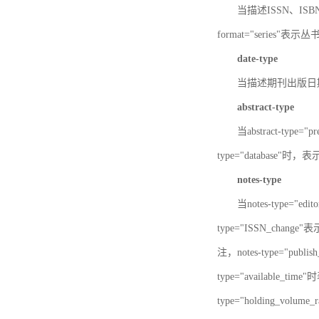
当描述ISSN、ISBN时，
format="series"表示丛
date-type
当描述期刊出版日期时，d
abstract-type
当abstract-type=
type="database"
notes-type
当notes-type="ed
type="ISSN_chang
注，notes-type="pu
type="available_
type="holding_v