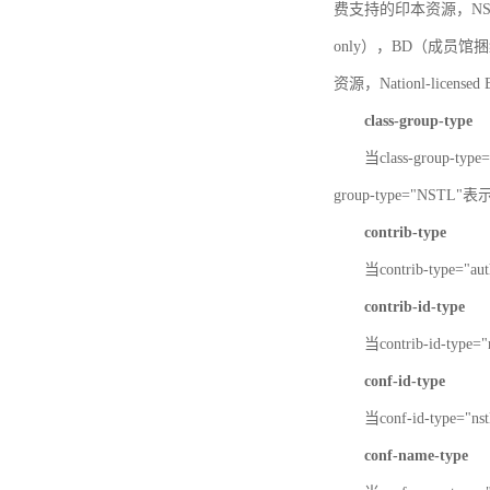
费支持的印本资源，NSTL-
only），BD（成员馆捆绑
资源，Nationl-licen
class-group-type
当class-group-
group-type="NST
contrib-type
当contrib-type="
contrib-id-type
当contrib-id-ty
conf-id-type
当conf-id-type=
conf-name-type