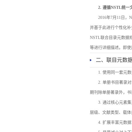
2. 遵循NSTL统
2016年7月11
并基于此进行个性化补
NSTL联合目录元数
等进行详细描述。即使
二、联目元数
1. 使用同一套
2. 单册书目著
期刊除单册著录外，书
3. 通过核心元
层级、文献类型、载体
4. 扩展丰富元