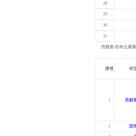
28
29
30
31
贡献者/机构元素
序号
中
1
贡献
2
团