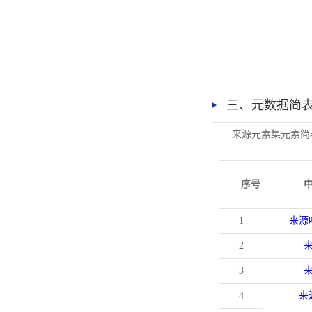
三、元数据简
来源元素集元素简
序号
1
来源
2
3
4
来