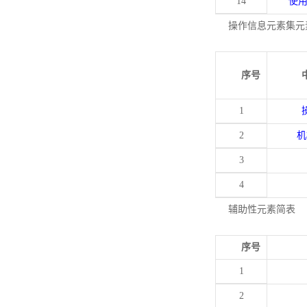
14
使
操作信息元素集元
序号
1
2
机
3
4
辅助性元素简表
序号
1
2