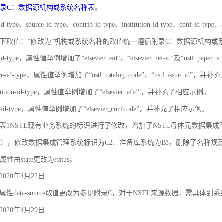
录C：数据源机构或系统名称表
。
id-type、source-id-type、contrib-id-type、institution-id-type、c
下取值：”修改为“机构或系统名称的取值统一遵循附录C：数据源机构或
-id-type，属性值举例增加了“elsevier_eid”、“elsevier_ref-id”及“nstl_
rce-id-type，属性值举例增加了“nstl_catalog_code”、“nstl_issue_id”
titution-id-type，属性值举例增加了“elsevier_afid”，并补充了相应示例。
nf-id-type，属性值举例增加了“elsevier_confcode”，并补充了相应示例。
对象之间的关联和约束
录A 表1NSTL现有业务系统的标识进行了修改，增加了NSTL母体元数据集
6），修改数据集成管理系统标识为C2、准备库系统为B3，删除了名称
属性由state更改为status。
020年4月22日
性data-source取值更改为参见附录C，对于NSTL来源数据，需具体到
020年4月29日