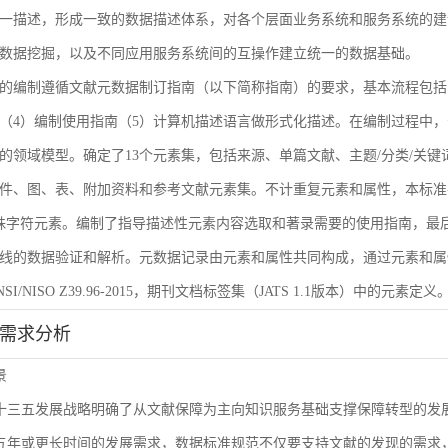
一描述，形成一致的数据描述体系，对各个层面业务系统和服务系统的建
数据挖掘，以及不同应用服务系统间的互操作建立统一的数据基础。
的编制遵循文献元数据制订指南（以下简称指南）的要求，基本流程包括
（4）编制使用指南（5）计算机描述语言做形式化描述。在编制过程中，
的领域模型。确定了13个元素集，包括来源、单篇文献、主题/分类/关键
件、图、表、附加资料和参考文献元素集。不计重复元素和属性，本标准共
殊字符元素。编制了指导描述性元素内容选取和著录需要的使用指南，最后
线的数据验证和解析。元数据记录由元素和属性共同构成，通过元素和属
I/NISO Z39.96-2015，期刊文档标签集（JATS 1.1版本）中的元素定义
能需求分析
景
L十三五发展战略明确了从文献保障为主向知识服务基础支撑保障转型的
来五年或更长时间的发展需求，数据标准规范不仅要支持文献的发现的需