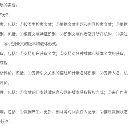
展的需要。
需求分析
索，包括：①按类型检索文献；②根据文献主题和内容检索文献；③根据
别，包括：①根据文献特征识别；②识别文献作者及其所在机构；③通过全球
献；⑤识别全文的版本和载体形式。
取，包括：①支持用户获取全文；②支持对各种载体和版本全文的获取，
获取。
析评价，包括：①支持引文关系的描述和计量名称识别；②支持人名、机
评价。
理，包括：①文献的印本馆藏信息和网络版本获取授权方式；②来自作者
理，包括：①数据产生、更新、删除等时间责任人记录；②描述数据状态
用例分析