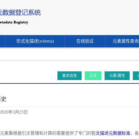
形式化描述(schema)
在线验证
元素属性查询
基本信息
正文
元素/属性
历史
020年3月23日
文献元素集根据引文管理和计算的需要提供了专门的
引文描述元数据标准
，各