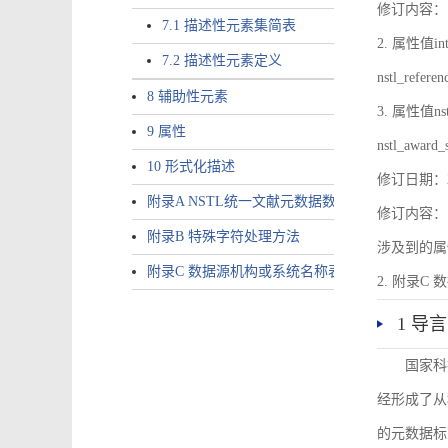
修订内容：1.
7.1 描述性元素集简表
2. 属性值inte
7.2 描述性元素定义
nstl_refer
8 辅助性元素
3. 属性值nstl
9 属性
nstl_award_
10 形式化描述
修订日期：2
附录A NSTL统一文献元数据数据唯一标识符规则
修订内容：1
附录B 特殊字符处理方法
涉及到的属性包括a
附录C 数据源机构或系统名称表
2. 附录C 
1 导言
国家科
经形成了从
的元数据标