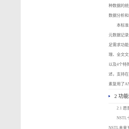
种数据的统
数据分析和
本标准
元数据记录
足需求功能
理、全文文
以及4个特
述，支持在
素复用了ANS
2 功
2.1 愿
NST
NSTL未