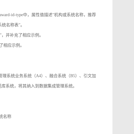
onf-id-type、award-id-type中，属性值描述“机构或系统名称，推荐
系统名称表”。
paper_id”，并补充了相应示例。
，并补充了相应示例。
成管理系统业务系统（A4）、融合系统（B5）、引文加
规范库系统，将其纳入到数据集成管理系统。
系统名称