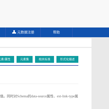
元数据注册
帮助
元素/属性
元素集
相关标准
形式化描述
对Schema的data-source属性、ext-link-type属