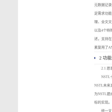
元数据记录
足需求功能
理、全文文
以及4个特
述，支持在
素复用了ANS
2 功
2.1 愿
NST
NSTL未
为NSTL
标的实现。
统一文