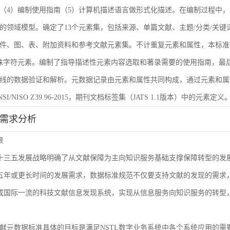
（4）编制使用指南（5）计算机描述语言做形式化描述。在编制过程中，
的领域模型。确定了13个元素集，包括来源、单篇文献、主题/分类/关键
件、图、表、附加资料和参考文献元素集。不计重复元素和属性，本标准共
殊字符元素。编制了指导描述性元素内容选取和著录需要的使用指南，最后
线的数据验证和解析。元数据记录由元素和属性共同构成，通过元素和属
I/NISO Z39.96-2015，期刊文档标签集（JATS 1.1版本）中的元素定义
能需求分析
景
L十三五发展战略明确了从文献保障为主向知识服务基础支撑保障转型的
来五年或更长时间的发展需求，数据标准规范不仅要支持文献的发现的需
建成国际一流的科技文献信息发现系统，实现从信息服务向知识服务的转型
献元数据标准具体的目标是满足NSTL数字业务系统中各个系统应用的需