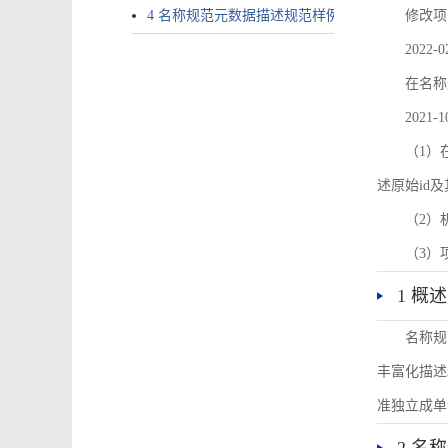
4 名称规范元数据描述规范样例
修改项
2022-0
在名称
2021-1
（1）在
述原始id
（2）
（3）
1 概述
名称规
丰富化描述
准独立成单