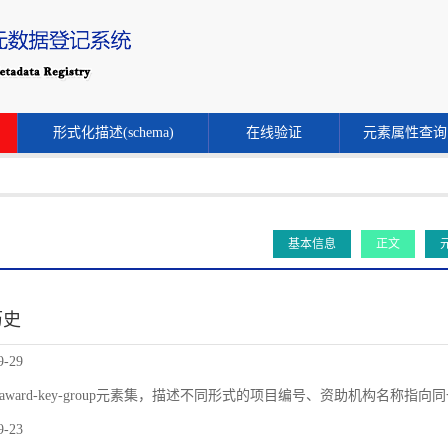
形式化描述(schema)
在线验证
元素属性查询
基本信息
正文
历史
9-29
award-key-group元素集，描述不同形式的项目编号、资助机构名称指
9-23