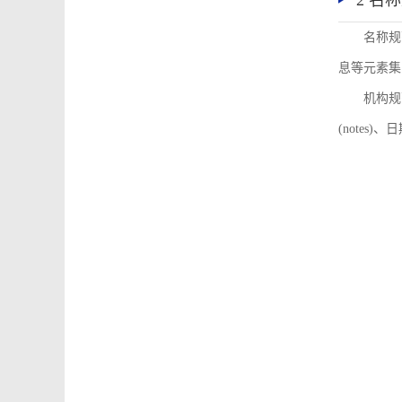
2 名
名称规
息等元素集
机构规
(notes)、