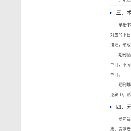
5. 
三、
单册书
对应的书目
描述，形成
期刊品
书目，不同
书目。
期刊规
逻辑ID，
四、
参照最
集、贡献者