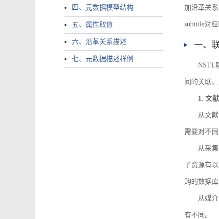
四、元数据模型结构
加沿革关系描述。
subtitle对应
五、属性取值
六、沿革关系描述
一、
七、元数据描述样例
NST
间的关联、
1. 
从文献
需要对不同
从采集
子资源有以
购的数据库
从媒介
有不同。