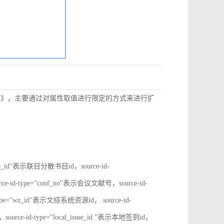
数据》，主要通过对属性取值进行限定的方式来进行扩
rate_id"表示联目分散书目id，source-id-
ce-id-type="conf_no"表示会议文献号，source-id-
type="wz_id"表示文综系统资源id， source-id-
ource-id-type="local_issue_id "表示本地签到id，