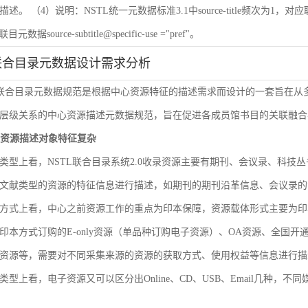
 （4）说明：NSTL统一元数据标准3.1中source-title频次为1，对应联目元数据sourc
联目元数据source-subtitle@specific-use ="pref"。
联合目录元数据设计需求分析
L联合目录元数据规范是根据中心资源特征的描述需求而设计的一套旨在
层级关系的中心资源描述元数据规范，旨在促进各成员馆书目的关联融合
文献资源描述对象特征复杂
类型上看，NSTL联合目录系统2.0收录资源主要有期刊、会议录、科
文献类型的资源的特征信息进行描述，如期刊的期刊沿革信息、会议录的
方式上看，中心之前资源工作的重点为印本保障，资源载体形式主要为印
印本方式订购的E-only资源（单品种订购电子资源）、OA资源、全国
资源等，需要对不同采集来源的资源的获取方式、使用权益等信息进行描
类型上看，电子资源又可以区分出Online、CD、USB、Email几种