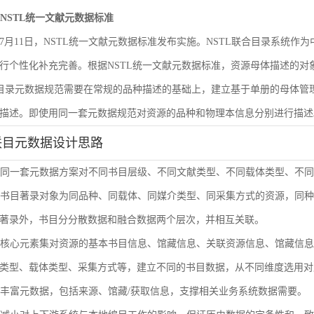
遵循NSTL统一文献元数据标准
6年7月11日，NSTL统一文献元数据标准发布实施。NSTL联合目录系统
行个性化补充完善。根据NSTL统一文献元数据标准，资源母体描述的
合目录元数据规范需要在常规的品种描述的基础上，建立基于单册的母体
描述。即使用同一套元数据规范对资源的品种和物理本信息分别进行描述
联目元数据设计思路
使用同一套元数据方案对不同书目层级、不同文献类型、不同载体类型、不
单册书目著录对象为同品种、同载体、同媒介类型、同采集方式的资源，同
著录外，书目分分散数据和融合数据两个层次，并相互关联。
通过核心元素集对资源的基本书目信息、馆藏信息、关联资源信息、馆藏信
类型、载体类型、采集方式等，建立不同的书目数据，从不同维度选用对
扩展丰富元数据，包括来源、馆藏/获取信息，支撑相关业务系统数据需要。