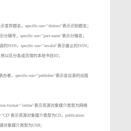
tive"表示变异题名，specific-use="distinct"表示识别题名；
-no"表示分辑号，specific-use="part-name"表示分辑名；
误的ISSN，specific-use="invalid"表示废止的ISSN；
ion-id，用以区分各成员馆的本地书目ID；
r"表示承办者，specific-use="publisher"表示会议录的出版
tion-format="online"表示资源对象媒介类型为网络
mat="CD"表示资源对象媒介类型为CD，publication-
表示表示资源对象媒介类型为USB；