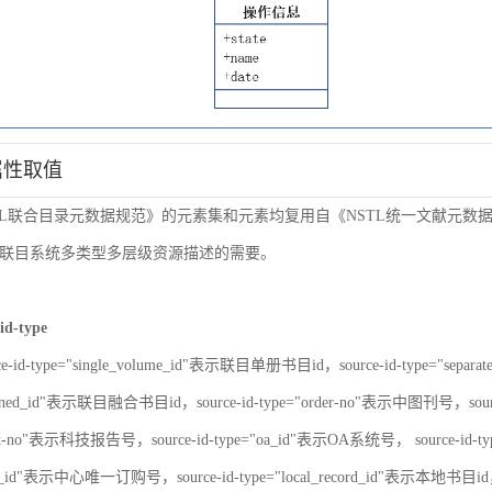
属性取值
TL联合目录元数据规范》的元素集和元素均复用自《NSTL统一文献元
联目系统多类型多层级资源描述的需要。
id-type
ce-id-type="single_volume_id"表示联目单册书目id，source-id-type="sepa
nbined_id"表示联目融合书目id，source-id-type="order-no"表示中图刊号，sour
port-no"表示科技报告号，source-id-type="oa_id"表示OA系统号， source-id-
er_id"表示中心唯一订购号，source-id-type="local_record_id"表示本地书目id，s