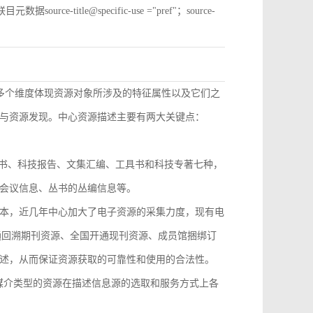
e-title@specific-use ="pref"；source-
从多个维度体现资源对象所涉及的特征属性以及它们之
与资源发现。中心资源描述主要有两大关键点：
技丛书、科技报告、文集汇编、工具书和科技专著七种，
会议信息、丛书的丛编信息等。
本，近几年中心加大了电子资源的采集力度，现有电
开通回溯期刊资源、全国开通现刊资源、成员馆捆绑订
述，从而保证资源获取的可靠性和使用的合法性。
，不同媒介类型的资源在描述信息源的选取和服务方式上各