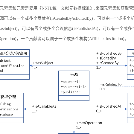
元素集和元素是复用《NSTL统一文献元数据标准》,来源元素集和获取
以有一个或多个贡献者(isCreatedBy/isEditedBy)，可以由一个或多个机
asSubject)，可以有零个或多个会议信息(isPublishedAt)，可以有一个或
peration)，一个贡献者可以属于一个或多个机构(AffiliatedInstitution)。