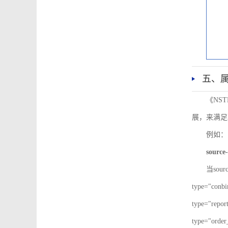
五、
《NS
展，来满足
例如：
source-
当sour
type="co
type="re
type="ord