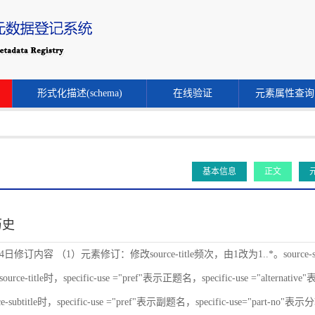
形式化描述(schema)
在线验证
元素属性查询
基本信息
正文
历史
24日修订内容 （1）元素修订：修改source-title频次，由1改为1..*。source-s
ce-title时，specific-use ="pref"表示正题名，specific-use ="alternat
-subtitle时，specific-use ="pref"表示副题名，specific-use="part-no