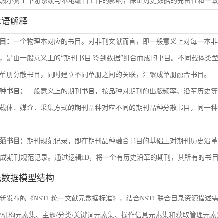
尽量减小对上下游系统与本地编目工作的影响，保证历史数据的完备性和一
术语解释
目：
一个物理本对应的书目。对非刊文献而言，即一般意义上对每一本非
，是由一般意义上的“期刊书目 签到数据”组合而成的书目。不同载体类
单册分散书目，同时建立不同单册之间的关联，汇聚成单册融合书目。
种书目：
一般意义上的期刊书目，按品种对期刊的出版频率、沿革历史等
载体、媒介、采集方式的期刊品种对应不同的期刊品种分散书目，同一种
范书目：
期刊规范记录，即在期刊品种融合书目的基础上对期刊历史沿革
形成期刊规范记录。通过逻辑ID，将一个有历史沿革的期刊，其所有的书
元数据模型结构
新发布的《NSTL统一文献元数据标准》，结合NSTL联合目录资源描述
/机构元素集、主题/分类/关键词元素集、操作信息元素集和获取管理元