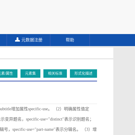
元数据注册
帮助
元素/属性
元素集
相关标准
形式化描述
ubtitle增加属性specific-use。 （2）明确属性值定
ive"表示变异题名，specific-use="distinct"表示识别题名；
"表示分辑号，specific-use="part-name"表示分辑名。 （3）增