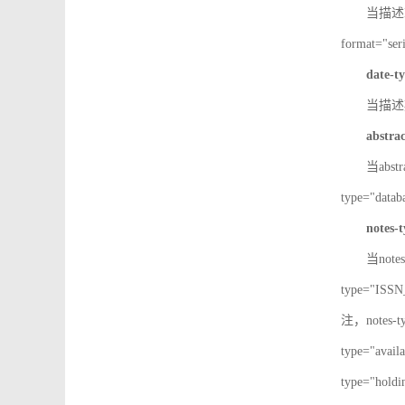
当描述IS
format="
date-t
当描述期
abstra
当abst
type="d
notes-
当note
type="IS
注，notes-
type="av
type="h