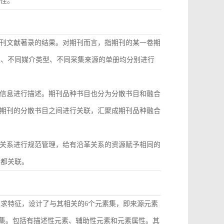
致性。
刊文献著录的结果。对期刊而言，指期刊的某一卷期
型、不同媒介类型、不同采集来源的单册均分别进行
信息进行描述。期刊品种书目也分为分散书目和融合
期刊的分散书目之间进行关联，汇聚成期刊品种融合
关系进行规范管理，给有沿革关系的资源赋予相同的
目都关联。
需求特征，设计了与其相关的6个元素集，即来源元素
素集。包括有描述性元素、辅助性元素和元素属性。其