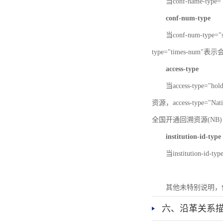
当conf-name-typ
conf-num-type
当conf-num-typ
type="times-num
access-type
当access-type="
资源，access-type="Nat
全国开通回溯资源(NB)，ac
institution-id-type
当institution-id
其他未特别说明，
六、沿革关系