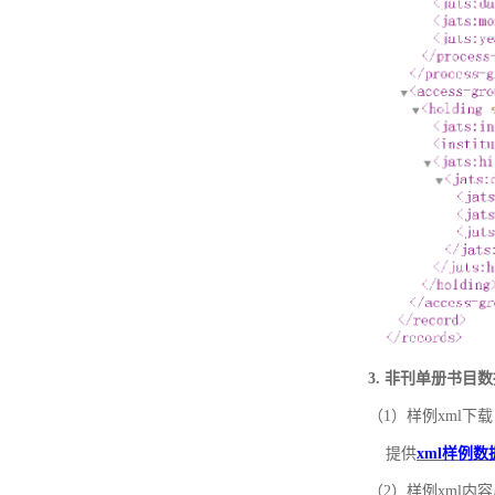
3. 非刊单册书目
（1）样例xml下载
提供
xml样例数
（2）样例xml内