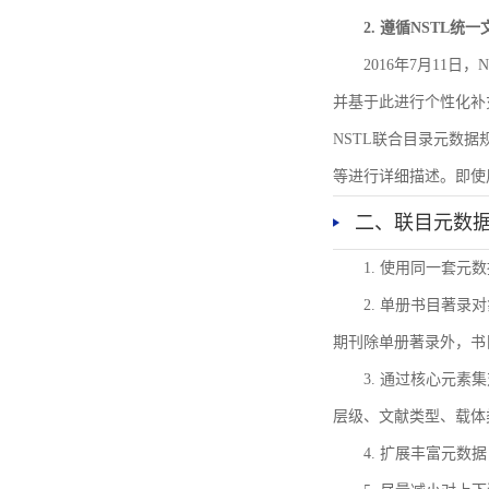
2. 遵循NSTL统
2016年7月11
并基于此进行个性化补
NSTL联合目录元数
等进行详细描述。即使
二、联目元数
1. 使用同一套
2. 单册书目著
期刊除单册著录外，书
3. 通过核心元
层级、文献类型、载体
4. 扩展丰富元