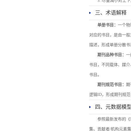
5. 尽量减小对
三、术语解释
单册书目：
一个物
对应的书目，是由一般
描述，形成单册分散书
期刊品种书目：
一
书目，不同载体、媒介
书目。
期刊规范书目：
期
逻辑ID，形成期刊规
四、元数据模
参照最新发布的《
集、贡献者/机构元素