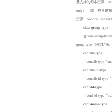
费支持的印本资源，NSTL-
only），BD（成员馆捆绑
资源，Nationl-licen
class-group-type
当class-group-
group-type="NST
contrib-type
当contrib-type="
contrib-id-type
当contrib-id-ty
conf-id-type
当conf-id-type=
conf-name-type