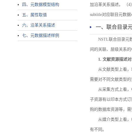
四、元数据模型结构
加沿革关系描述。 （4）说明：N
subtitle对应联目元数据sourc
五、属性取值
六、沿革关系描述
一、联合目录
七、元数据描述样例
NSTL联合目录
间的关联、层级关系的
1. 文献资源描述
从文献类型上看，
需要对不同文献类型的
从采集方式上看，
子资源有以印本方式订
购的数据库资源等，需
从媒介类型上看，电
有不同。