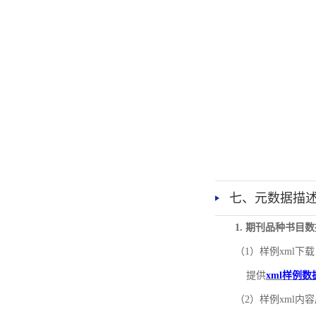
七、元数据描
1. 期刊品种书目
（1）样例xml下载
提供
xml样例数
（2）样例xml内