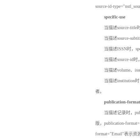
source-id-type="nst
specific-use
当描述source-title
当描述source-subti
当描述ISSN时，speci
当描述source-id
当描述volume、iss
当描述institution
者。
publication-forma
当描述记录时，publi
版，publication-fo
format="Email"表