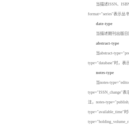
当描述ISSN、ISBN时，
format="series"表示丛
date-type
当描述期刊出版日期时，d
abstract-type
当abstract-type=
type="database"
notes-type
当notes-type="ed
type="ISSN_chang
注，notes-type="pu
type="available_
type="holding_v