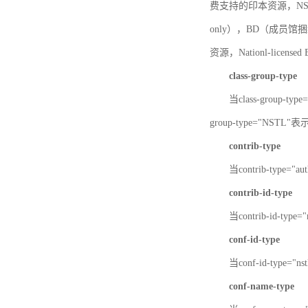
费支持的印本资源，NSTL-
only），BD（成员馆捆绑
资源，Nationl-licen
class-group-type
当class-group-
group-type="NST
contrib-type
当contrib-type="
contrib-id-type
当contrib-id-ty
conf-id-type
当conf-id-type=
conf-name-type