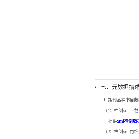
七、元数据描
1. 期刊品种书目
（1）样例xml下载
提供
xml样例数
（2）样例xml内