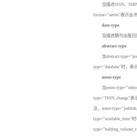
当描述ISSN、ISBN时，
format="series"表示丛
date-type
当描述期刊出版日期时，d
abstract-type
当abstract-type=
type="database"
notes-type
当notes-type="ed
type="ISSN_chang
注，notes-type="pu
type="available_
type="holding_v