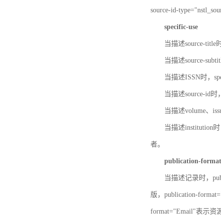
source-id-type="nst
specific-use
当描述source-title
当描述source-subti
当描述ISSN时，speci
当描述source-id
当描述volume、iss
当描述institution
者。
publication-forma
当描述记录时，publi
版，publication-fo
format="Email"表