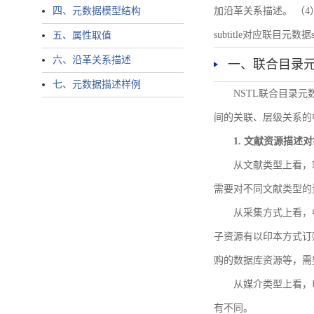
四、元数据模型结构
加沿革关系描述。 （4）说明：N
subtitle对应联目元数据sourc
五、属性取值
六、沿革关系描述
一、联合目录
七、元数据描述样例
NSTL联合目录
间的关联、层级关系的
1. 文献资源描述
从文献类型上看，
需要对不同文献类型的
从采集方式上看，
子资源有以印本方式订
购的数据库资源等，需
从媒介类型上看，电
有不同。