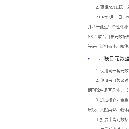
2. 遵循NSTL统
2016年7月11
并基于此进行个性化补
NSTL联合目录元数
等进行详细描述。即使
二、联目元数
1. 使用同一套
2. 单册书目著
期刊除单册著录外，书
3. 通过核心元
层级、文献类型、载体
4. 扩展丰富元