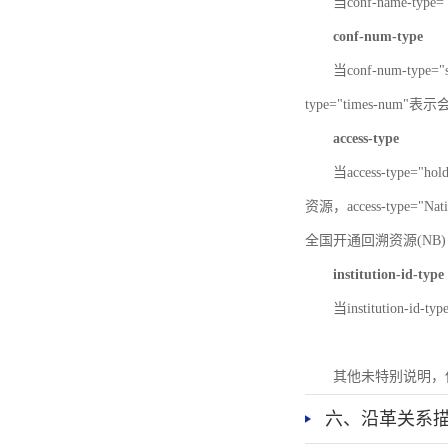
当conf-name-typ
conf-num-type
当conf-num-typ
type="times-num
access-type
当access-type="
资源，access-type="Nat
全国开通回溯资源(NB)，ac
institution-id-type
当institution-id
其他未特别说明，
六、沿革关系