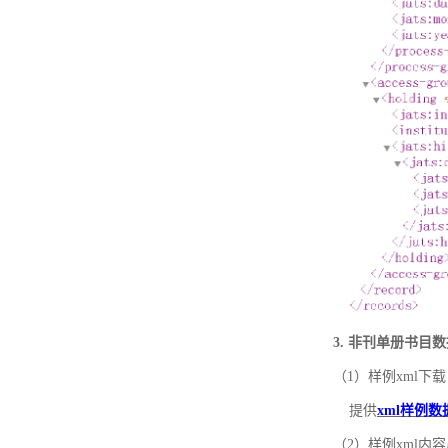
3. 非刊单册书目
（1）样例xml下载
提供
xml样例数
（2）样例xml内