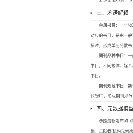
5. 尽量减小对
三、术语解释
单册书目：
一个物
对应的书目，是由一般
描述，形成单册分散书
期刊品种书目：
一
书目，不同载体、媒介
书目。
期刊规范书目：
期
逻辑ID，形成期刊规
四、元数据模
参照最新发布的《
集、贡献者/机构元素