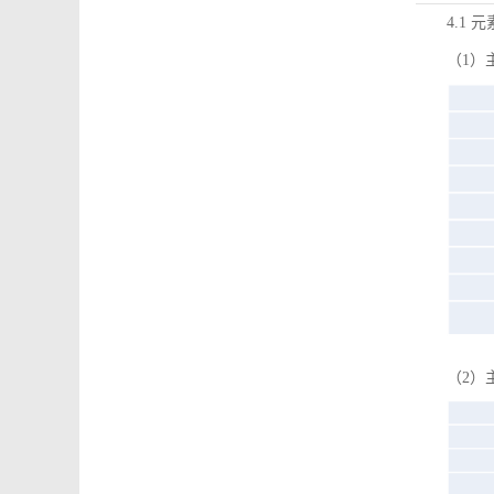
4.1 
（1）
（2）