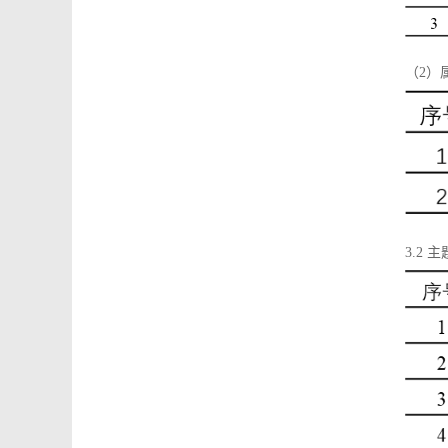
（2）
3.2