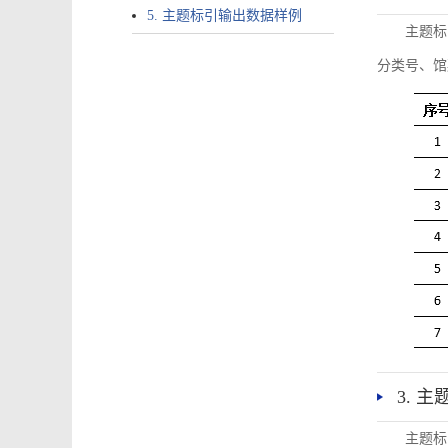
5. 主题标引输出数据样例
主题标
分类号、馆
3. 
主题标