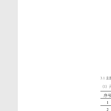
3.1
（1）