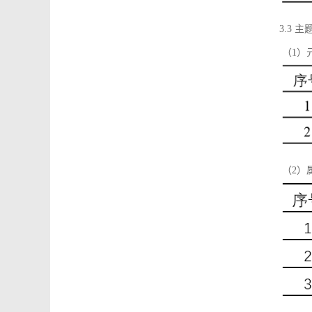
3.3 主
（1）
（2）