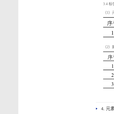
3.4
（1）
（2）
4. 