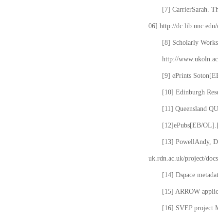
[7] CarrierSarah. T
06].http://dc.lib.unc.edu
[8] Scholarly Works
http://www.ukoln.ac
[9] ePrints Soton[E
[10] Edinburgh Rese
[11] Queensland QUT
[12]ePubs[EB/OL].[2
[13] PowellAndy, Da
uk.rdn.ac.uk/project/docs
[14] Dspace metada
[15] ARROW applicat
[16] SVEP project 