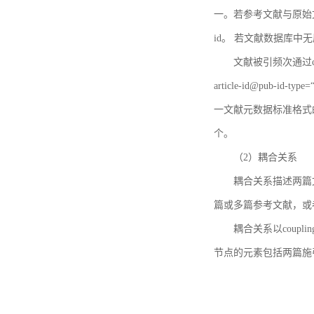
一。若参考文献与原始文献
id。 若文献数据库中
文献被引频次通过c
article-id@pub-id
一文献元数据标准格式
个。
（2）耦合关系
耦合关系描述两篇
篇或多篇参考文献，或
耦合关系以coupl
节点的元素包括两篇施