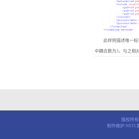
此样例描述唯一标识符为B
中耦合数为3，与之相
版权所有© 
制作维护:NST