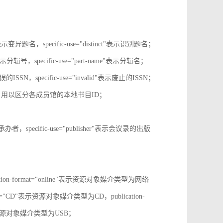
tive"表示变异题名，specific-use="distinct"表示识别题名；
-no"表示分辑号，specific-use="part-name"表示分辑名；
误的ISSN，specific-use="invalid"表示废止的ISSN；
ion-id，用以区分各成员馆的本地书目ID；
r"表示承办者，specific-use="publisher"表示会议录的出版
tion-format="online"表示资源对象媒介类型为网络
mat="CD"表示资源对象媒介类型为CD，publication-
表示表示资源对象媒介类型为USB；