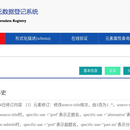
形式化描述(schema)
在线验证
元素属性查询
基本信息
正文
历史
24日修订内容 （1）元素修订：修改source-title频次，由1改为1..*。source-s
ce-title时，specific-use ="pref"表示正题名，specific-use ="alternat
-subtitle时，specific-use ="pref"表示副题名，specific-use="part-no