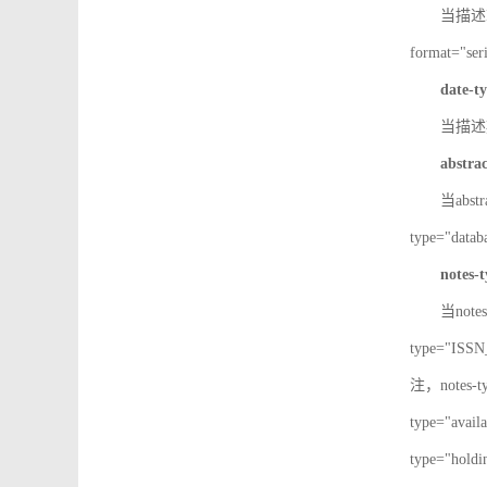
当描述IS
format="
date-t
当描述期
abstra
当abst
type="d
notes-
当note
type="IS
注，notes-
type="av
type="h