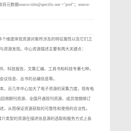
e-title@specific-use ="pref"；source-
从多个维度体现资源对象所涉及的特征属性以及它们之
与资源发现。中心资源描述主要有两大关键点：
技丛书、科技报告、文集汇编、工具书和科技专著七种，
会议信息、丛书的丛编信息等。
本，近几年中心加大了电子资源的采集力度，现有电
开通回溯期刊资源、全国开通现刊资源、成员馆捆绑订
述，从而保证资源获取的可靠性和使用的合法性。
，不同媒介类型的资源在描述信息源的选取和服务方式上各