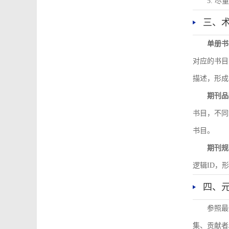
5. 
三、
单册书
对应的书目
描述，形成
期刊品
书目，不同
书目。
期刊规
逻辑ID，
四、
参照最
集、贡献者