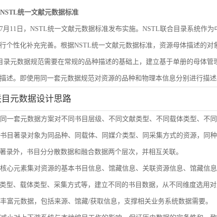
遵循NSTL统一文献元数据标准
6年7月11日，NSTL统一文献元数据标准发布实施。NSTL联合目录系统
行个性化补充完善。根据NSTL统一文献元数据标准，资源母体描述的
合目录元数据规范需要在常规的品种描述的基础上，建立基于单册的母体
描述。即使用同一套元数据规范对资源的品种和物理本信息分别进行描述
联目元数据设计思路
使用同一套元数据方案对不同书目层级、不同文献类型、不同载体类型、不
单册书目著录对象为同品种、同载体、同媒介类型、同采集方式的资源，同
著录外，书目分分散数据和融合数据两个层次，并相互关联。
通过核心元素集对资源的基本书目信息、馆藏信息、关联资源信息、馆藏信
类型、载体类型、采集方式等，建立不同的书目数据，从不同维度选用对
扩展丰富元数据，包括来源、馆藏/获取信息，支撑相关业务系统数据需要。