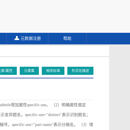
元数据注册
帮助
元素/属性
元素集
相关标准
形式化描述
ubtitle增加属性specific-use。 （2）明确属性值定
ive"表示变异题名，specific-use="distinct"表示识别题名；
"表示分辑号，specific-use="part-name"表示分辑名。 （3）增