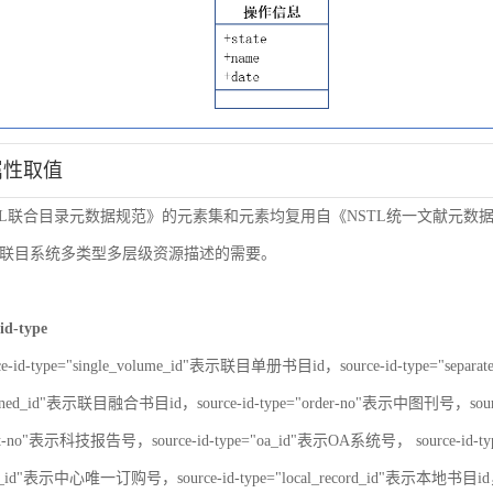
属性取值
TL联合目录元数据规范》的元素集和元素均复用自《NSTL统一文献元
联目系统多类型多层级资源描述的需要。
id-type
ce-id-type="single_volume_id"表示联目单册书目id，source-id-type="sepa
nbined_id"表示联目融合书目id，source-id-type="order-no"表示中图刊号，sour
port-no"表示科技报告号，source-id-type="oa_id"表示OA系统号， source-id-
er_id"表示中心唯一订购号，source-id-type="local_record_id"表示本地书目id，s