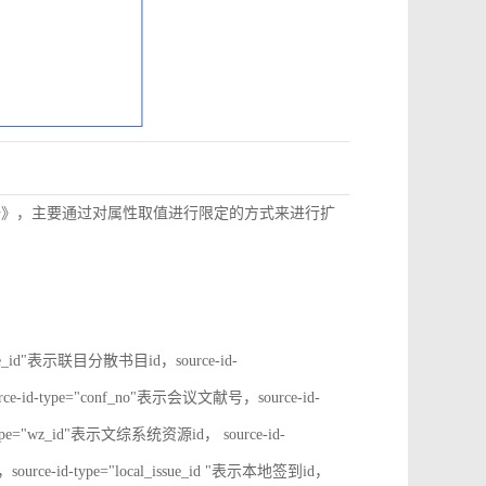
数据》，主要通过对属性取值进行限定的方式来进行扩
rate_id"表示联目分散书目id，source-id-
ce-id-type="conf_no"表示会议文献号，source-id-
type="wz_id"表示文综系统资源id， source-id-
ource-id-type="local_issue_id "表示本地签到id，