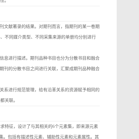
致性。
刊文献著录的结果。对期刊而言，指期刊的某一卷期
型、不同媒介类型、不同采集来源的单册均分别进行
信息进行描述。期刊品种书目也分为分散书目和融合
期刊的分散书目之间进行关联，汇聚成期刊品种融合
关系进行规范管理，给有沿革关系的资源赋予相同的
目都关联。
需求特征，设计了与其相关的6个元素集，即来源元素
素集。包括有描述性元素、辅助性元素和元素属性。其