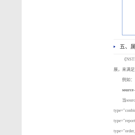
五、
《NS
展，来满足
例如：
source-
当sour
type="co
type="re
type="ord