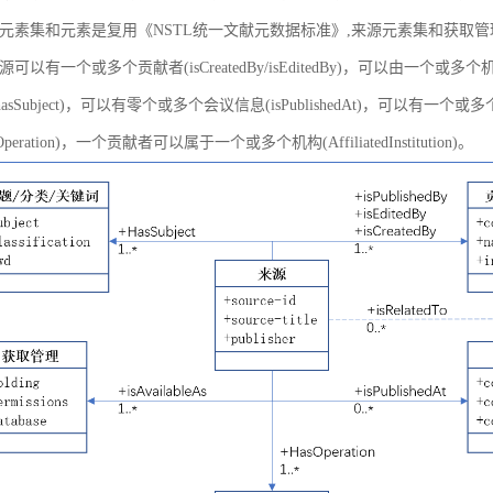
元素集和元素是复用《NSTL统一文献元数据标准》,来源元素集和获取
以有一个或多个贡献者(isCreatedBy/isEditedBy)，可以由一个或多个机
asSubject)，可以有零个或多个会议信息(isPublishedAt)，可以有一个或
peration)，一个贡献者可以属于一个或多个机构(AffiliatedInstitution)。