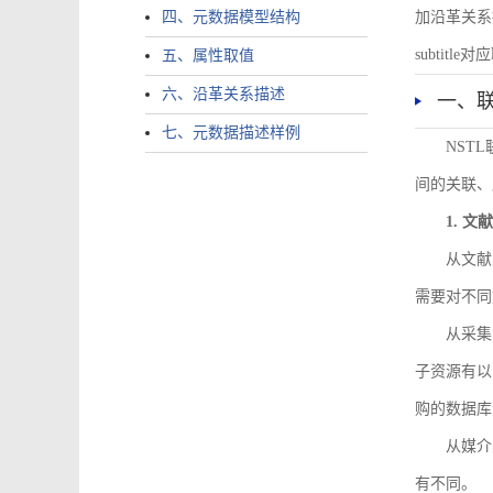
四、元数据模型结构
加沿革关系描述。
subtitle对应
五、属性取值
六、沿革关系描述
一、
七、元数据描述样例
NST
间的关联、
1. 
从文献
需要对不同
从采集
子资源有以
购的数据库
从媒介
有不同。