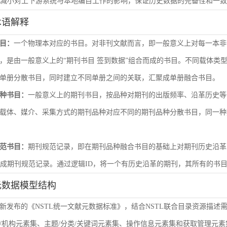
尽量减小对上下游系统与本地编目工作的影响，保证历史数据的完备性和一
术语解释
目：
一个物理本对应的书目。对非刊文献而言，即一般意义上对每一本非
，是由一般意义上的“期刊书目 签到数据”组合而成的书目。不同载体类
单册分散书目，同时建立不同单册之间的关联，汇聚成单册融合书目。
种书目：
一般意义上的期刊书目，按品种对期刊的出版频率、沿革历史等
载体、媒介、采集方式的期刊品种对应不同的期刊品种分散书目，同一种
范书目：
期刊规范记录，即在期刊品种融合书目的基础上对期刊历史沿革
形成期刊规范记录。通过逻辑ID，将一个有历史沿革的期刊，其所有的书
元数据模型结构
新发布的《NSTL统一文献元数据标准》，结合NSTL联合目录资源描述
/机构元素集、主题/分类/关键词元素集、操作信息元素集和获取管理元