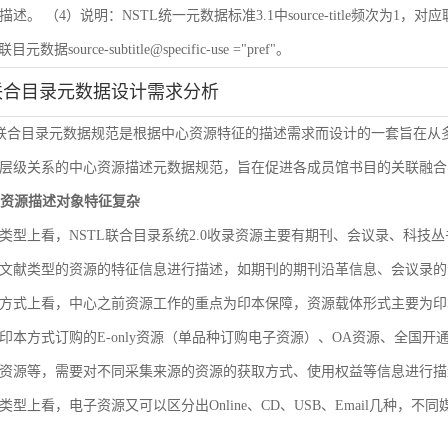
 （4）说明：NSTL统一元数据标准3.1中source-title频次为1，对应联目元数据sourc
联目元数据source-subtitle@specific-use ="pref"。
联合目录元数据设计需求分析
L联合目录元数据规范是根据中心资源特征的描述需求而设计的一套旨在
层级关系的中心资源描述元数据规范，旨在促进各成员馆书目的关联融合
文献资源描述对象特征复杂
类型上看，NSTL联合目录系统2.0收录资源主要有期刊、会议录、科
文献类型的资源的特征信息进行描述，如期刊的期刊沿革信息、会议录的
方式上看，中心之前资源工作的重点为印本保障，资源载体形式主要为印
印本方式订购的E-only资源（单品种订购电子资源）、OA资源、全国
资源等，需要对不同采集来源的资源的获取方式、使用权益等信息进行描
类型上看，电子资源又可以区分出Online、CD、USB、Email几种