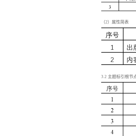
（2）属性简表
3.2 主题标引根节