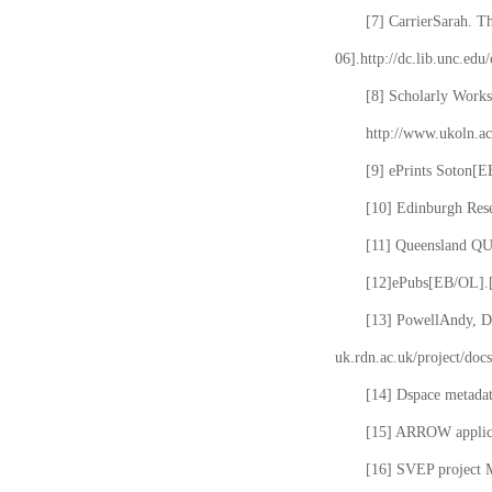
[7] CarrierSarah. T
06].http://dc.lib.unc.edu
[8] Scholarly Works
http://www.ukoln.ac
[9] ePrints Soton[E
[10] Edinburgh Rese
[11] Queensland QUT
[12]ePubs[EB/OL].[2
[13] PowellAndy, Da
uk.rdn.ac.uk/project/docs
[14] Dspace metada
[15] ARROW applicat
[16] SVEP project 