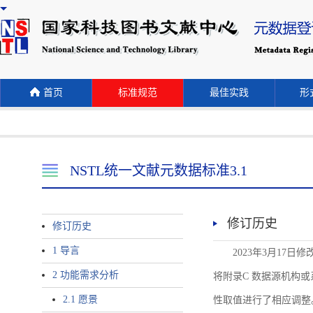
首页
标准规范
最佳实践
形式
NSTL统一文献元数据标准3.1
修订历史
修订历史
1 导言
2023年3月17日
2 功能需求分析
将附录C 数据源机构或系统名称
2.1 愿景
性取值进行了相应调整