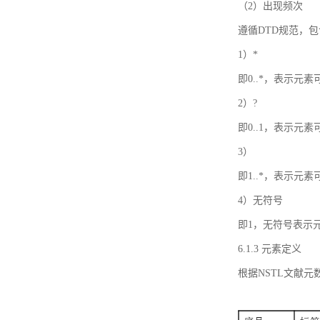
（2）出现频次
遵循DTD规范，
1）*
即0..*，表示元
2）?
即0..1，表示元
3）
即1..*，表示元
4）无符号
即1，无符号表示
6.1.3 元素定义
根据NSTL文献