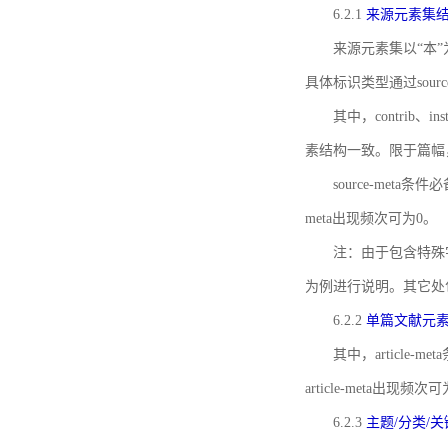
6.2.1
来源元素集
来源元素集以“本”
具体标识类型通过source
其中，contrib、
素结构一致。限于篇幅
source-meta条
meta出现频次可为0。
注：由于包含特殊字符s
为例进行说明。其它处
6.2.2
单篇文献元
其中，article-m
article-meta出现频次
6.2.3
主题/分类/