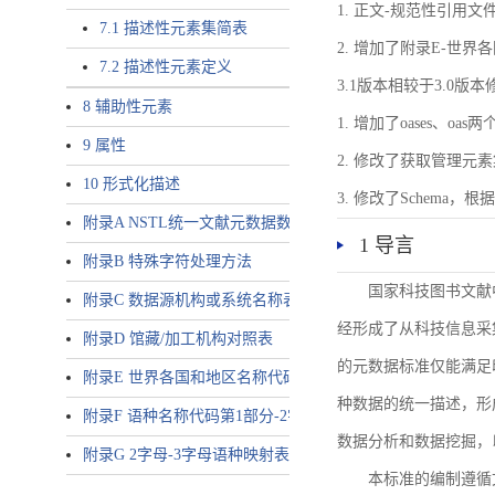
1. 正文-规范性引用文
7.1 描述性元素集简表
2. 增加了附录E-世
7.2 描述性元素定义
3.1版本相较于3.0版
8 辅助性元素
1. 增加了oases、oa
9 属性
2. 修改了获取管理元
10 形式化描述
3. 修改了Schem
附录A NSTL统一文献元数据数据唯一标识符规则
1 导言
附录B 特殊字符处理方法
国家科技图书文献
附录C 数据源机构或系统名称表
经形成了从科技信息采
附录D 馆藏/加工机构对照表
的元数据标准仅能满足
附录E 世界各国和地区名称代码-2字母代码（GB/T 2659-2000等
种数据的统一描述，形
附录F 语种名称代码第1部分-2字母代码（GB/T 4880.1-2005等同
数据分析和数据挖掘，
附录G 2字母-3字母语种映射表
本标准的编制遵循