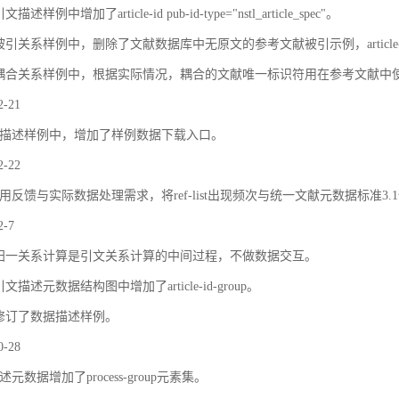
描述样例中增加了article-id pub-id-type="nstl_article_spec"。
被引关系样例中，删除了文献数据库中无原文的参考文献被引示例，article
耦合关系样例中，根据实际情况，耦合的文献唯一标识符用在参考文献中
2-21
描述样例中，增加了样例数据下载入口。
2-22
用反馈与实际数据处理需求，将ref-list出现频次与统一文献元数据标准3.
2-7
归一关系计算是引文关系计算的中间过程，不做数据交互。
文描述元数据结构图中增加了article-id-group。
修订了数据描述样例。
0-28
元数据增加了process-group元素集。