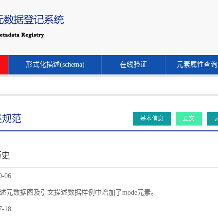
形式化描述(schema)
在线验证
元素属性查询
述规范
基本信息
正文
历史
9-06
述元数据图及引文描述数据样例中增加了mode元素。
7-18