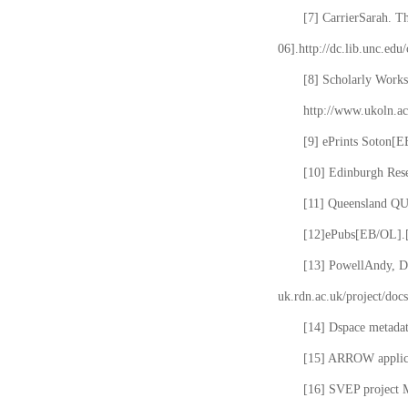
[7] CarrierSarah. T
06].http://dc.lib.unc.edu
[8] Scholarly Works
http://www.ukoln.ac
[9] ePrints Soton[E
[10] Edinburgh Rese
[11] Queensland QUT
[12]ePubs[EB/OL].[2
[13] PowellAndy, Da
uk.rdn.ac.uk/project/docs
[14] Dspace metada
[15] ARROW applicat
[16] SVEP project 