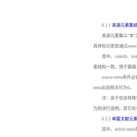
6.2.1
来源元素集
来源元素集以“本”
具体标识类型通过source
其中，contrib、
素结构一致。限于篇幅
source-meta条
meta出现频次可为0。
注：由于包含特殊字符s
为例进行说明。其它处
6.2.2
单篇文献元
其中，article-m