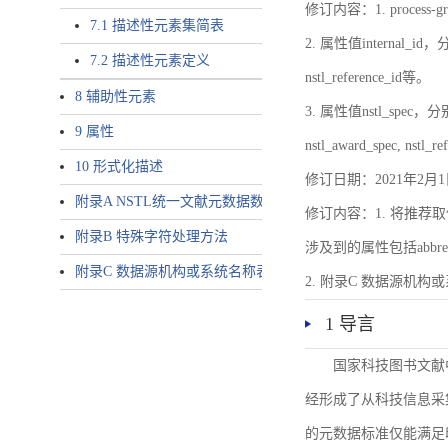
修订内容：1. proces
7.1 描述性元素集简表
2. 属性值internal_id，分别就
7.2 描述性元素定义
nstl_reference_id等。
8 辅助性元素
3. 属性值nstl_spec，分别就不同
9 属性
nstl_award_spec, nstl_
10 形式化描述
修订日期：2021年2月1
附录A NSTL统一文献元数据数据唯一标识符规则
修订内容：1. 将推荐取
附录B 特殊字符处理方法
涉及到的属性包括abbrev-typ
附录C 数据源机构或系统名称表
2. 附录C 数据源机构或系统
1 导言
国家科技图书文献
经形成了从科技信息采
的元数据标准仅能满足