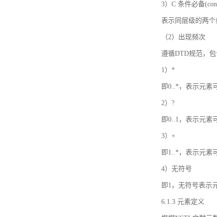
3）C 条件必备(condi
表示同层级的两个
（2）出现频次
遵循DTD规范，
1）*
即0..*，表示元
2）?
即0..1，表示元
3）+
即1..*，表示元
4）无符号
即1，无符号表示
6.1.3 元素定义