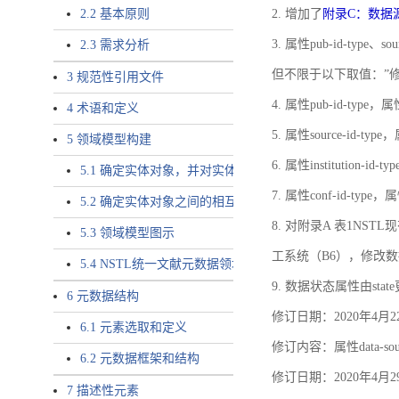
2.2 基本原则
2. 增加了
附录C：数据
3. 属性pub-id-type、so
2.3 需求分析
但不限于以下取值：”
3 规范性引用文件
4. 属性pub-id-type，
4 术语和定义
5. 属性source-id-ty
5 领域模型构建
6. 属性institution
5.1 确定实体对象，并对实体对象命名
7. 属性conf-id-ty
5.2 确定实体对象之间的相互关系，定义实体对象之间的
8. 对附录A 表1N
5.3 领域模型图示
工系统（B6），修改
5.4 NSTL统一文献元数据领域模型的验证
9. 数据状态属性由state
6 元数据结构
修订日期：2020年4月2
6.1 元素选取和定义
修订内容：属性data-
6.2 元数据框架和结构
修订日期：2020年4月2
7 描述性元素