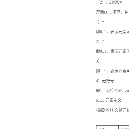
（2）出现频次
遵循DTD规范，
1）*
即0..*，表示元
2）?
即0..1，表示元
3）
即1..*，表示元
4）无符号
即1，无符号表示
6.1.3 元素定义
根据NSTL文献