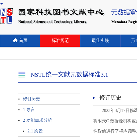
首页
标准规范
最佳实践
形式
NSTL统一文献元数据标准3.1
修订历史
修订历史
1 导言
2023年3月17日
2 功能需求分析
将附录C 数据源机构或系统名称
2.1 愿景
性取值进行了相应调整