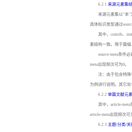
6.2.1
来源元素集
来源元素集以“本”
具体标识类型通过source
其中，contrib、
素结构一致。限于篇幅
source-meta条
meta出现频次可为0。
注：由于包含特殊字符s
为例进行说明。其它处
6.2.2
单篇文献元
其中，article-m
article-meta出现频次
6.2.3
主题/分类/