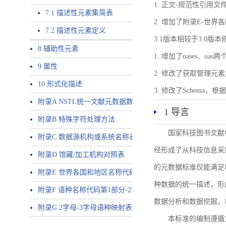
1. 正文-规范性引用文
7.1 描述性元素集简表
2. 增加了附录E-世
7.2 描述性元素定义
3.1版本相较于3.0版
8 辅助性元素
1. 增加了oases、oa
9 属性
2. 修改了获取管理元
10 形式化描述
3. 修改了Schem
附录A NSTL统一文献元数据数据唯一标识符规则
1 导言
附录B 特殊字符处理方法
国家科技图书文献
附录C 数据源机构或系统名称表
经形成了从科技信息采
附录D 馆藏/加工机构对照表
的元数据标准仅能满足
附录E 世界各国和地区名称代码-2字母代码（GB/T 2659-2000等
种数据的统一描述，形
附录F 语种名称代码第1部分-2字母代码（GB/T 4880.1-2005等同
数据分析和数据挖掘，
附录G 2字母-3字母语种映射表
本标准的编制遵循