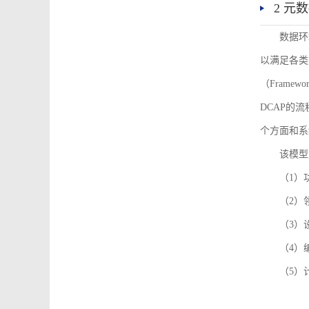
2 元
数据环
以满足各类
（Framew
DCAP的
个方面和系
该模型
（1）
（2）
（3）
（4）
（5）