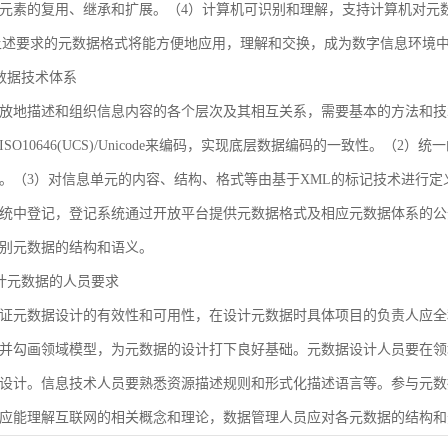
元素的复用、继承和扩展。（4）计算机可识别和理解，支持计算机对元
合上述要求的元数据格式将能方便地应用，理解和交换，成为数字信息环境
 元数据技术体系
放地描述和组织信息内容的各个层次及其相互关系，需要基本的方法和技
SO10646(UCS)/Unicode来编码，实现底层数据编码的一致性。（
。（3）对信息单元的内容、结构、格式等由基于XML的标记技术进行定
统中登记，登记系统通过开放平台提供元数据格式及相应元数据体系的公
别元数据的结构和语义。
 设计元数据的人员要求
证元数据设计的有效性和可用性，在设计元数据时具体项目的负责人应全
并勾画领域模型，为元数据的设计打下良好基础。元数据设计人员要在领
设计。信息技术人员要熟悉资源描述规则和形式化描述语言等。参与元数
应能理解互联网的相关概念和理论，数据管理人员应对各元数据的结构和