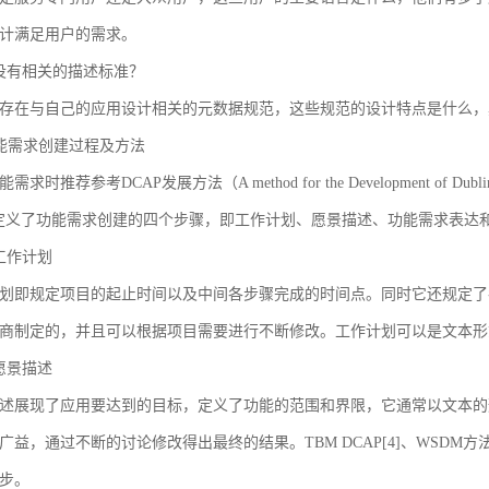
计满足用户的需求。
没有相关的描述标准？
存在与自己的应用设计相关的元数据规范，这些规范的设计特点是什么，
 功能需求创建过程及方法
求时推荐参考DCAP发展方法（A method for the Development of Dublin Core
AP定义了功能需求创建的四个步骤，即工作计划、愿景描述、功能需求表
工作计划
划即规定项目的起止时间以及中间各步骤完成的时间点。同时它还规定了
商制定的，并且可以根据项目需要进行不断修改。工作计划可以是文本形
愿景描述
述展现了应用要达到的目标，定义了功能的范围和界限，它通常以文本的
广益，通过不断的讨论修改得出最终的结果。TBM DCAP[4]、WSDM方法
步。