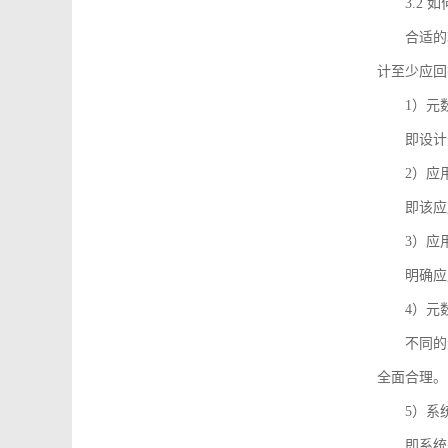
3.2
合适的
计至少应回
1）元
即设计
2）应
即该应
3）应
明确应
4）元
不同的
全面合理。
5）系
即系统