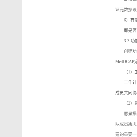
证元数据设
6）有
即是否
3.3
创建功能需
Me4DC
（1）
工作计
成员共同协
（2）
愿景描
队成员集思
建的重要一