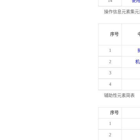
14
使
操作信息元素集元
序号
1
2
机
3
4
辅助性元素简表
序号
1
2