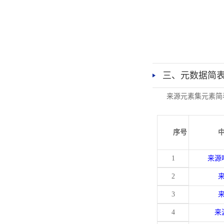
三、元数据简
来源元素集元素简
序号
1
来源
2
3
4
来