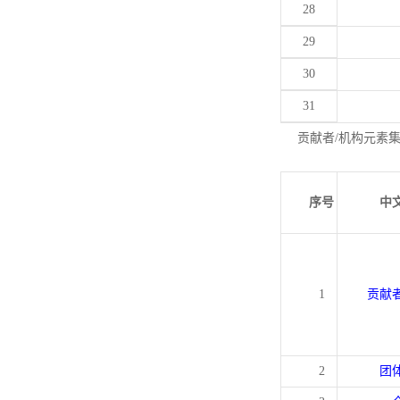
28
29
30
31
贡献者/机构元素
序号
中
1
贡献
2
团