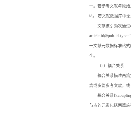
一。若参考文献与原始文献
id。 若文献数据库中
文献被引频次通过c
article-id@pub-id
一文献元数据标准格式
个。
（2）耦合关系
耦合关系描述两篇
篇或多篇参考文献，或
耦合关系以coupl
节点的元素包括两篇施