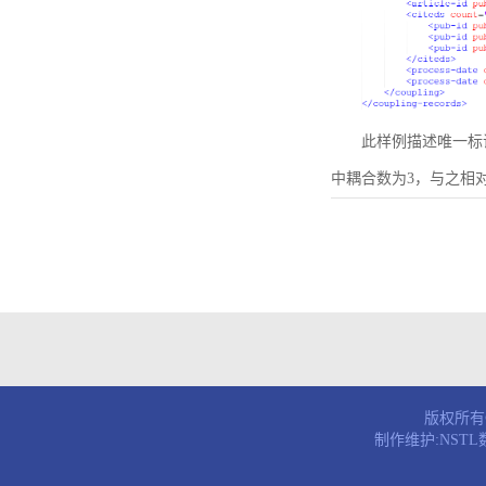
此样例描述唯一标识符为B
中耦合数为3，与之相
版权所有© 
制作维护:NST