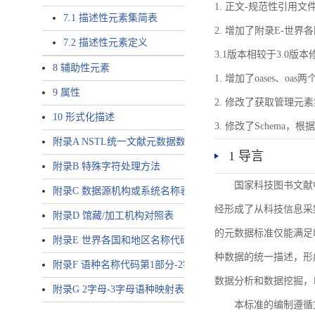
1. 正文-规范性引用文
7.1 描述性元素集简表
2. 增加了附录E-世
7.2 描述性元素定义
3.1版本相较于3.0版
8 辅助性元素
1. 增加了oases、oa
9 属性
2. 修改了获取管理元
10 形式化描述
3. 修改了Schem
附录A NSTL统一文献元数据数据唯一标识符规则
1 导言
附录B 特殊字符处理方法
国家科技图书文献
附录C 数据源机构或系统名称表
经形成了从科技信息采
附录D 馆藏/加工机构对照表
的元数据标准仅能满足
附录E 世界各国和地区名称代码-2字母代码（GB/T 2659-2000等
种数据的统一描述，形
附录F 语种名称代码第1部分-2字母代码（GB/T 4880.1-2005等同
数据分析和数据挖掘，
附录G 2字母-3字母语种映射表
本标准的编制遵循