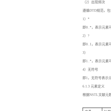
（2）出现频次
遵循DTD规范，
1）*
即0..*，表示元
2）?
即0..1，表示元
3）
即1..*，表示元
4）无符号
即1，无符号表示
6.1.3 元素定义
根据NSTL文献