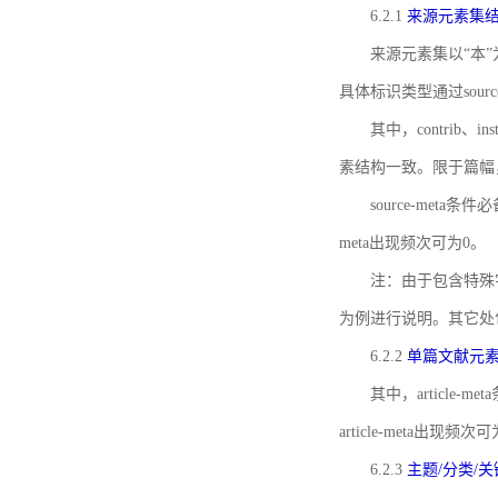
6.2.1
来源元素集
来源元素集以“本”
具体标识类型通过source
其中，contrib、
素结构一致。限于篇幅
source-meta条
meta出现频次可为0。
注：由于包含特殊字符s
为例进行说明。其它处
6.2.2
单篇文献元
其中，article-m
article-meta出现频次
6.2.3
主题/分类/