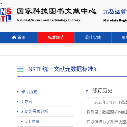
首页
标准规范
最佳实践
形式
NSTL统一文献元数据标准3.1
修订历史
修订历史
1 导言
2023年3月17日
2 功能需求分析
将附录C 数据源机构或系统名称
2.1 愿景
性取值进行了相应调整