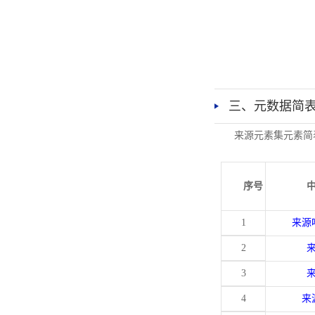
三、元数据简
来源元素集元素简
序号
1
来源
2
3
4
来