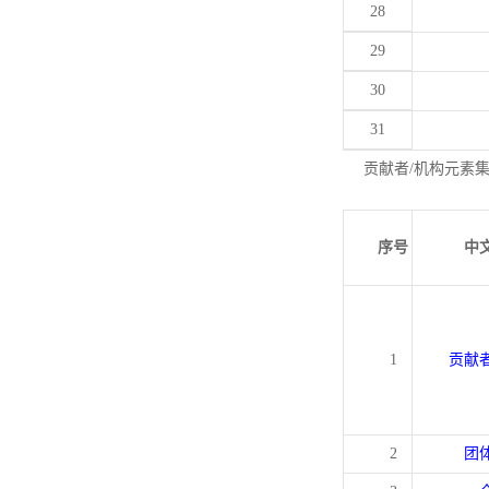
28
29
30
31
贡献者/机构元素
序号
中
1
贡献
2
团