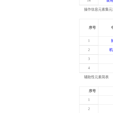
14
使
操作信息元素集元
序号
1
2
机
3
4
辅助性元素简表
序号
1
2