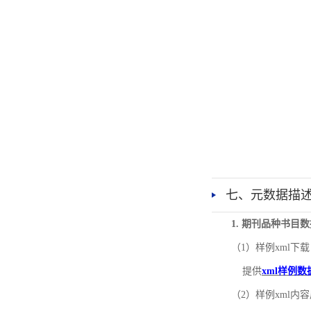
七、元数据描
1. 期刊品种书目
（1）样例xml下载
提供
xml样例数
（2）样例xml内