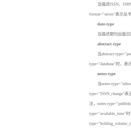
当描述ISSN、ISBN时，
format="series"表示丛
date-type
当描述期刊出版日期时，d
abstract-type
当abstract-type=
type="database"
notes-type
当notes-type="ed
type="ISSN_chang
注，notes-type="pu
type="available_
type="holding_v