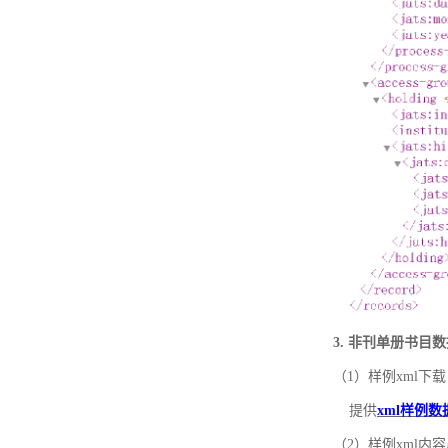
3. 非刊单册书目
（1）样例xml下载
提供
xml样例数
（2）样例xml内