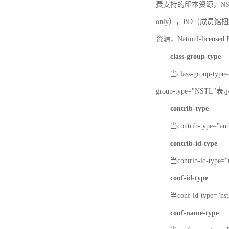
费支持的印本资源，NSTL-
only），BD（成员馆捆绑
资源，Nationl-licen
class-group-type
当class-group-
group-type="NST
contrib-type
当contrib-type="
contrib-id-type
当contrib-id-ty
conf-id-type
当conf-id-type=
conf-name-type