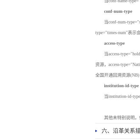
当conf-name-typ
conf-num-type
当conf-num-typ
type="times-num
access-type
当access-type="
资源，access-type="Nat
全国开通回溯资源(NB)，ac
institution-id-type
当institution-id
其他未特别说明，
六、沿革关系