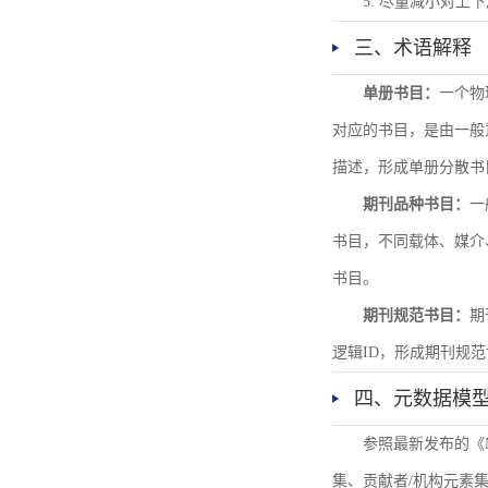
5. 尽量减小对
三、术语解释
单册书目：
一个物
对应的书目，是由一般
描述，形成单册分散书
期刊品种书目：
一
书目，不同载体、媒介
书目。
期刊规范书目：
期
逻辑ID，形成期刊规
四、元数据模
参照最新发布的《
集、贡献者/机构元素