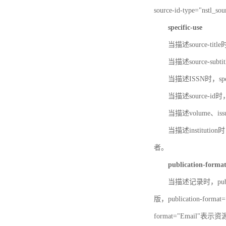
source-id-type="nst
specific-use
当描述source-title
当描述source-subti
当描述ISSN时，speci
当描述source-id
当描述volume、iss
当描述institution
者。
publication-forma
当描述记录时，publi
版，publication-fo
format="Email"表