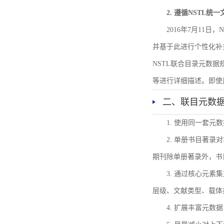
2. 遵循NSTL统
2016年7月11
并基于此进行个性化补
NSTL联合目录元数
等进行详细描述。即使
二、联目元数
1. 使用同一套
2. 单册书目著
期刊除单册著录外，书
3. 通过核心元
层级、文献类型、载体
4. 扩展丰富元