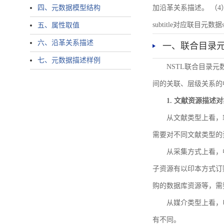
四、元数据模型结构
加沿革关系描述。 （4）说明：N
subtitle对应联目元数据sourc
五、属性取值
六、沿革关系描述
一、联合目录
七、元数据描述样例
NSTL联合目录
间的关联、层级关系的
1. 文献资源描述
从文献类型上看，
需要对不同文献类型的
从采集方式上看，
子资源有以印本方式订
购的数据库资源等，需
从媒介类型上看，电
有不同。