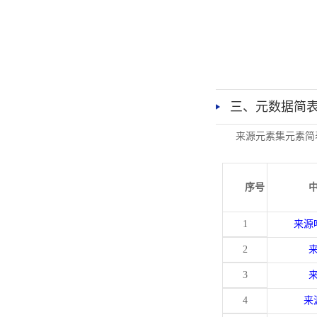
三、元数据简
来源元素集元素简
序号
1
来源
2
3
4
来