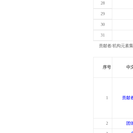
28
29
30
31
贡献者/机构元素
序号
中
1
贡献
2
团