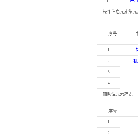
14
使
操作信息元素集元
序号
1
2
机
3
4
辅助性元素简表
序号
1
2