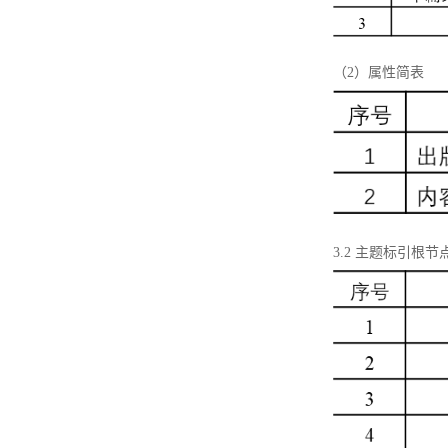
（2）属性简表
3.2 主题标引根节