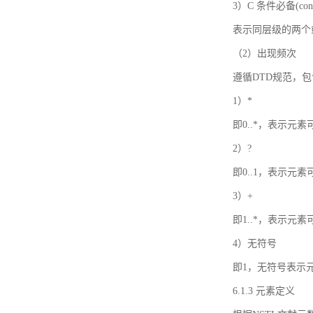
3）C 条件必备(condi
表示同层级的两个
（2）出现频次
遵循DTD规范，
1）*
即0..*，表示元
2）?
即0..1，表示元
3）+
即1..*，表示元
4）无符号
即1，无符号表示
6.1.3 元素定义