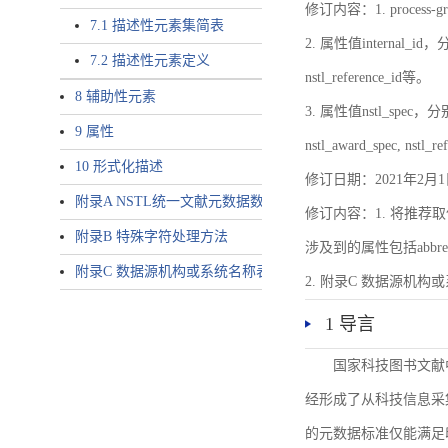
修订内容：1. proces
7.1 描述性元素集简表
2. 属性值internal_id，分别就
7.2 描述性元素定义
nstl_reference_id等。
8 辅助性元素
3. 属性值nstl_spec，分别就不同
9 属性
nstl_award_spec, nstl_
10 形式化描述
修订日期：2021年2月1
附录A NSTL统一文献元数据数据唯一标识符规则
修订内容：1. 将推荐取
附录B 特殊字符处理方法
涉及到的属性包括abbrev-typ
附录C 数据源机构或系统名称表
2. 附录C 数据源机构或系统
1 导言
国家科技图书文献
经形成了从科技信息采
的元数据标准仅能满足