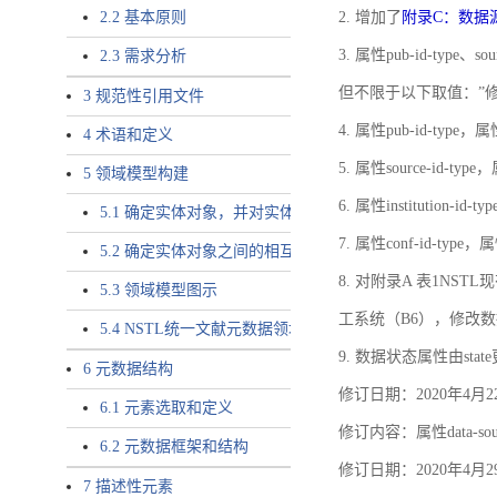
2.2 基本原则
2. 增加了
附录C：数据
3. 属性pub-id-type、so
2.3 需求分析
但不限于以下取值：”
3 规范性引用文件
4. 属性pub-id-type，
4 术语和定义
5. 属性source-id-ty
5 领域模型构建
6. 属性institution
5.1 确定实体对象，并对实体对象命名
7. 属性conf-id-ty
5.2 确定实体对象之间的相互关系，定义实体对象之间的
8. 对附录A 表1N
5.3 领域模型图示
工系统（B6），修改
5.4 NSTL统一文献元数据领域模型的验证
9. 数据状态属性由state
6 元数据结构
修订日期：2020年4月2
6.1 元素选取和定义
修订内容：属性data-
6.2 元数据框架和结构
修订日期：2020年4月2
7 描述性元素