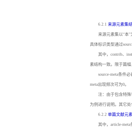
6.2.1
来源元素集
来源元素集以“本”
具体标识类型通过source
其中，contrib、
素结构一致。限于篇幅
source-meta条
meta出现频次可为0。
注：由于包含特殊字符s
为例进行说明。其它处
6.2.2
单篇文献元
其中，article-m