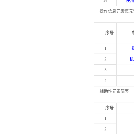
14
使
操作信息元素集元
序号
1
2
机
3
4
辅助性元素简表
序号
1
2