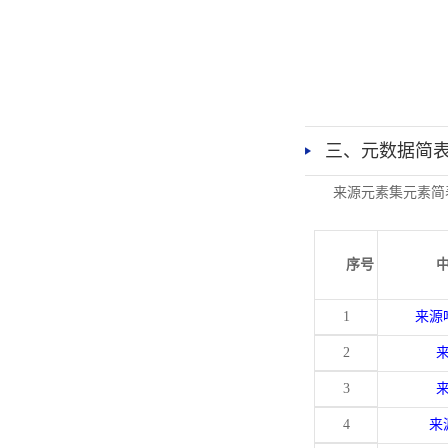
三、元数据简
来源元素集元素简
序号
1
来源
2
3
4
来