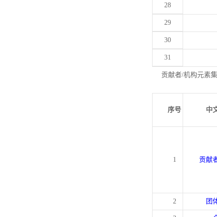
28
29
30
31
贡献者/机构元素
序号
中
1
贡献
2
团