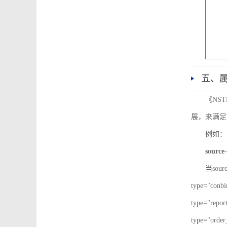
五、
《NS
展，来满足
例如：
source-
当sour
type="co
type="re
type="ord