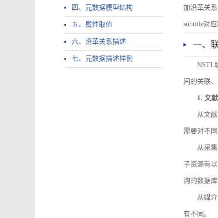
四、元数据模型结构
加沿革关系描述。
subtitle对应
五、属性取值
六、沿革关系描述
一、
七、元数据描述样例
NST
间的关联、
1. 
从文献
需要对不同
从采集
子资源有以
购的数据库
从媒介
有不同。