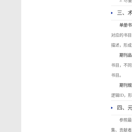
5. 
三、
单册书
对应的书目
描述，形成
期刊品
书目，不同
书目。
期刊规
逻辑ID，
四、
参照最
集、贡献者