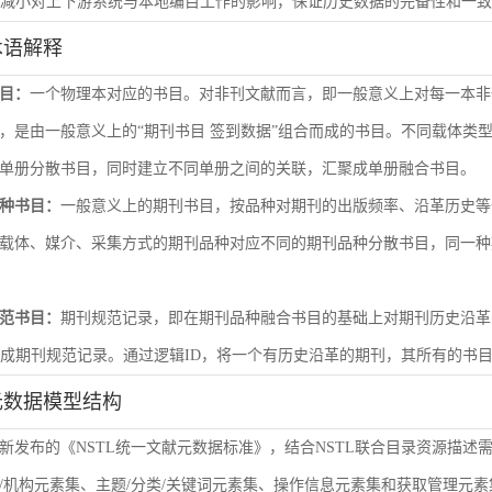
尽量减小对上下游系统与本地编目工作的影响，保证历史数据的完备性和一
术语解释
目：
一个物理本对应的书目。对非刊文献而言，即一般意义上对每一本非
，是由一般意义上的“期刊书目 签到数据”组合而成的书目。不同载体类
单册分散书目，同时建立不同单册之间的关联，汇聚成单册融合书目。
种书目：
一般意义上的期刊书目，按品种对期刊的出版频率、沿革历史等
载体、媒介、采集方式的期刊品种对应不同的期刊品种分散书目，同一种
范书目：
期刊规范记录，即在期刊品种融合书目的基础上对期刊历史沿革
形成期刊规范记录。通过逻辑ID，将一个有历史沿革的期刊，其所有的书
元数据模型结构
新发布的《NSTL统一文献元数据标准》，结合NSTL联合目录资源描述
/机构元素集、主题/分类/关键词元素集、操作信息元素集和获取管理元