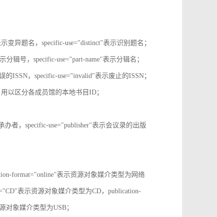
tive"表示变异题名，specific-use="distinct"表示识别题名；
-no"表示分辑号，specific-use="part-name"表示分辑名；
误的ISSN，specific-use="invalid"表示废止的ISSN；
ion-id，用以区分各成员馆的本地书目ID；
r"表示承办者，specific-use="publisher"表示会议录的出版
tion-format="online"表示资源对象媒介类型为网络
mat="CD"表示资源对象媒介类型为CD，publication-
表示表示资源对象媒介类型为USB；