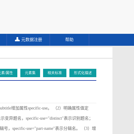
元数据注册
帮助
元素/属性
元素集
相关标准
形式化描述
ubtitle增加属性specific-use。 （2）明确属性值定
ive"表示变异题名，specific-use="distinct"表示识别题名；
"表示分辑号，specific-use="part-name"表示分辑名。 （3）增