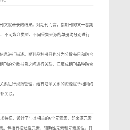
致性。
刊文献著录的结果。对期刊而言，指期刊的某一卷期
型、不同媒介类型、不同采集来源的单册均分别进行
信息进行描述。期刊品种书目也分为分散书目和融合
期刊的分散书目之间进行关联，汇聚成期刊品种融合
关系进行规范管理，给有沿革关系的资源赋予相同的
目都关联。
需求特征，设计了与其相关的6个元素集，即来源元素
素集。包括有描述性元素、辅助性元素和元素属性。其