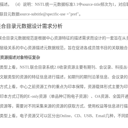
 （4）说明：NSTL统一元数据标准3.1中source-title频次为1，对应联目元数据sourc
联目元数据source-subtitle@specific-use ="pref"。
联合目录元数据设计需求分析
L联合目录元数据规范是根据中心资源特征的描述需求而设计的一套旨在
层级关系的中心资源描述元数据规范，旨在促进各成员馆书目的关联融合
文献资源描述对象特征复杂
类型上看，NSTL联合目录系统2.0收录资源主要有期刊、会议录、科
文献类型的资源的特征信息进行描述，如期刊的期刊沿革信息、会议录的
方式上看，中心之前资源工作的重点为印本保障，资源载体形式主要为印
印本方式订购的E-only资源（单品种订购电子资源）、OA资源、全国
资源等，需要对不同采集来源的资源的获取方式、使用权益等信息进行描
类型上看，电子资源又可以区分出Online、CD、USB、Email几种