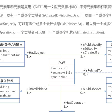
元素集和元素是复用《NSTL统一文献元数据标准》,来源元素集和获取
以有一个或多个贡献者(isCreatedBy/isEditedBy)，可以由一个或多个机
asSubject)，可以有零个或多个会议信息(isPublishedAt)，可以有一个或
peration)，一个贡献者可以属于一个或多个机构(AffiliatedInstitution)。