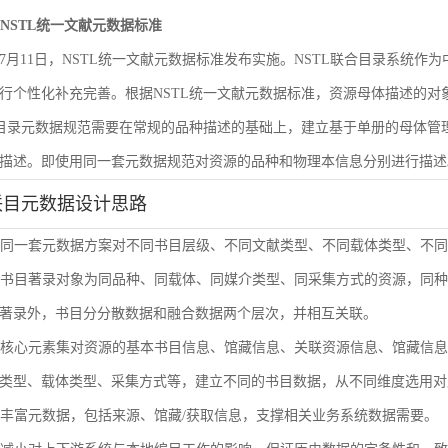
遵循NSTL统一文献元数据标准
6年7月11日，NSTL统一文献元数据标准发布实施。NSTL联合目录系统
行个性化补充完善。根据NSTL统一文献元数据标准，资源母体描述的
合目录元数据规范需要在常规的品种描述的基础上，建立基于单册的母体
描述。即使用同一套元数据规范对资源的品种和物理本信息分别进行描述
联目元数据设计思路
使用同一套元数据方案对不同书目层级、不同文献类型、不同载体类型、不
单册书目著录对象为同品种、同载体、同媒介类型、同采集方式的资源，同
著录外，书目分分散数据和融合数据两个层次，并相互关联。
通过核心元素集对资源的基本书目信息、馆藏信息、关联资源信息、馆藏信
类型、载体类型、采集方式等，建立不同的书目数据，从不同维度选用对
扩展丰富元数据，包括来源、馆藏/获取信息，支撑相关业务系统数据需要。