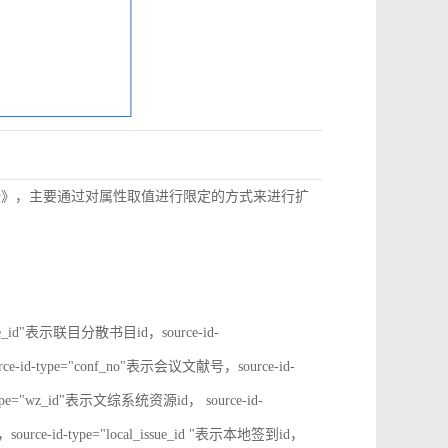
数据》，主要通过对属性取值进行限定的方式来进行扩
rate_id"表示联目分散书目id，source-id-
ce-id-type="conf_no"表示会议文献号，source-id-
type="wz_id"表示文综系统资源id， source-id-
ource-id-type="local_issue_id "表示本地签到id，