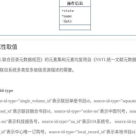
属性取值
TL联合目录元数据规范》的元素集和元素均复用自《NSTL统一文献元
联目系统多类型多层级资源描述的需要。
id-type
ce-id-type="single_volume_id"表示联目单册书目id，source-id-type="sepa
nbined_id"表示联目融合书目id，source-id-type="order-no"表示中图刊号，sour
port-no"表示科技报告号，source-id-type="oa_id"表示OA系统号， source-id-
er_id"表示中心唯一订购号，source-id-type="local_record_id"表示本地书目id，s