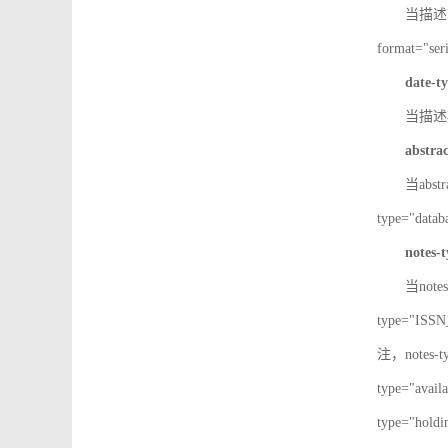
当描述IS
format="
date-t
当描述期
abstra
当abst
type="d
notes-
当note
type="IS
注，notes-
type="av
type="h