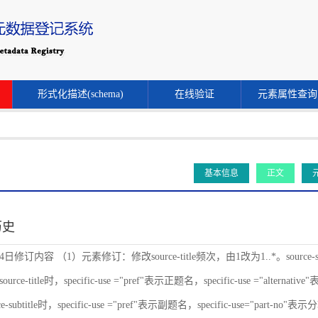
形式化描述(schema)
在线验证
元素属性查询
基本信息
正文
历史
24日修订内容 （1）元素修订：修改source-title频次，由1改为1..*。source-s
ce-title时，specific-use ="pref"表示正题名，specific-use ="alternat
-subtitle时，specific-use ="pref"表示副题名，specific-use="part-no