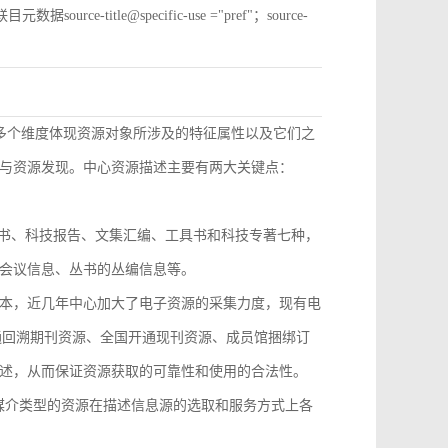
e-title@specific-use ="pref"；source-
从多个维度体现资源对象所涉及的特征属性以及它们之
与资源发现。中心资源描述主要有两大关键点：
技丛书、科技报告、文集汇编、工具书和科技专著七种，
会议信息、丛书的丛编信息等。
本，近几年中心加大了电子资源的采集力度，现有电
开通回溯期刊资源、全国开通现刊资源、成员馆捆绑订
述，从而保证资源获取的可靠性和使用的合法性。
，不同媒介类型的资源在描述信息源的选取和服务方式上各