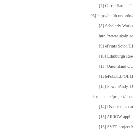
[7] CarrierSarah. T
06].http://dc.lib.unc.edu
[8] Scholarly Works
http://www.ukoln.ac
[9] ePrints Soton[E
[10] Edinburgh Rese
[11] Queensland QUT
[12]ePubs[EB/OL].[2
[13] PowellAndy, Da
uk.rdn.ac.uk/project/docs
[14] Dspace metada
[15] ARROW applicat
[16] SVEP project 