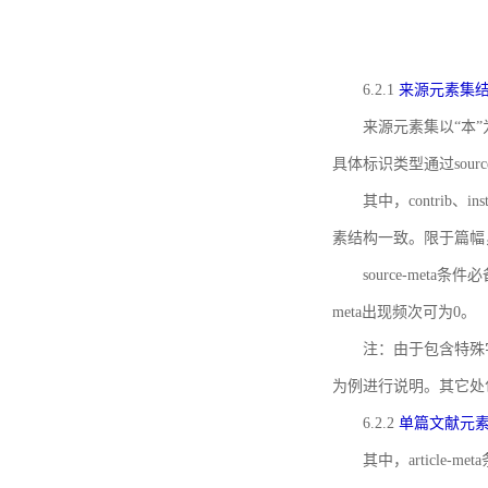
6.2.1
来源元素集
来源元素集以“本”
具体标识类型通过source
其中，contrib、
素结构一致。限于篇幅
source-meta条
meta出现频次可为0。
注：由于包含特殊字符s
为例进行说明。其它处
6.2.2
单篇文献元
其中，article-m