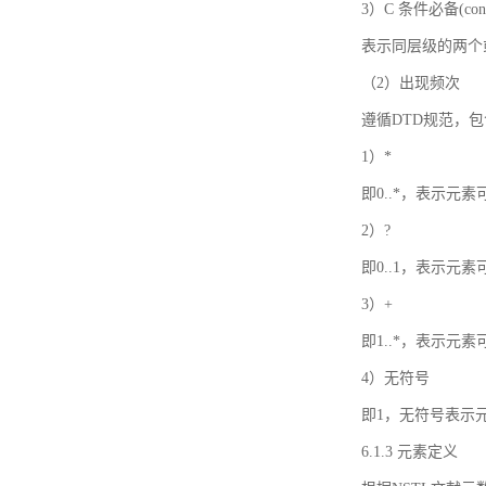
3）C 条件必备(condi
表示同层级的两个
（2）出现频次
遵循DTD规范，
1）*
即0..*，表示元
2）?
即0..1，表示元
3）+
即1..*，表示元
4）无符号
即1，无符号表示
6.1.3 元素定义