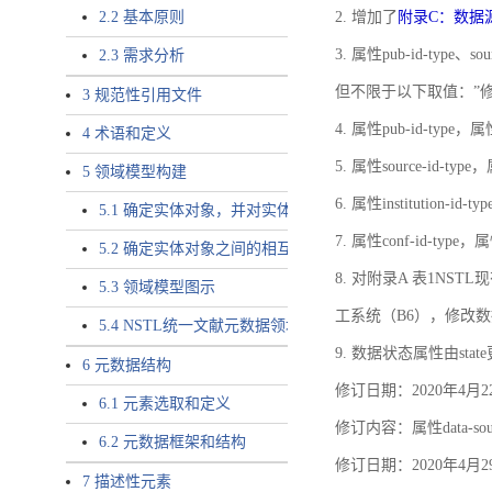
2.2 基本原则
2. 增加了
附录C：数据
3. 属性pub-id-type、so
2.3 需求分析
但不限于以下取值：”
3 规范性引用文件
4. 属性pub-id-type，
4 术语和定义
5. 属性source-id-ty
5 领域模型构建
6. 属性institution
5.1 确定实体对象，并对实体对象命名
7. 属性conf-id-ty
5.2 确定实体对象之间的相互关系，定义实体对象之间的
8. 对附录A 表1N
5.3 领域模型图示
工系统（B6），修改
5.4 NSTL统一文献元数据领域模型的验证
9. 数据状态属性由state
6 元数据结构
修订日期：2020年4月2
6.1 元素选取和定义
修订内容：属性data-
6.2 元数据框架和结构
修订日期：2020年4月2
7 描述性元素