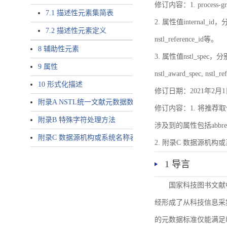
修订内容：1. proces
7.1 描述性元素集简表
2. 属性值internal_id，分别就
7.2 描述性元素定义
nstl_reference_id等。
8 辅助性元素
3. 属性值nstl_spec，分别就不同
9 属性
nstl_award_spec, nstl_
10 形式化描述
修订日期：2021年2月1
附录A NSTL统一文献元数据数据唯一标识符规则
修订内容：1. 将推荐取
附录B 特殊字符处理方法
涉及到的属性包括abbrev-typ
附录C 数据源机构或系统名称表
2. 附录C 数据源机构或系统
1 导言
国家科技图书文献
经形成了从科技信息采
的元数据标准仅能满足