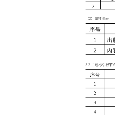
（2）属性简表
3.2 主题标引根节