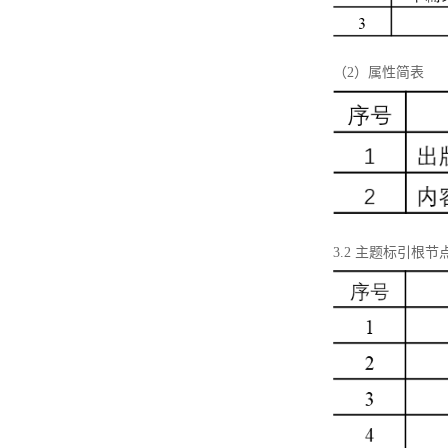
（2）属性简表
3.2 主题标引根节